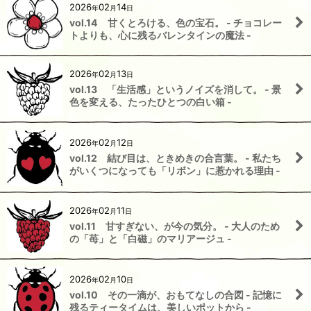
2026
02
14
年
月
日
vol.14 甘くとろける、色の宝石。 - チョコレー
トよりも、心に残るバレンタインの魔法 -
2026
02
13
年
月
日
vol.13 「生活感」というノイズを消して。 - 景
色を変える、たったひとつの白い箱 -
2026
02
12
年
月
日
vol.12 結び目は、ときめきの合言葉。 - 私たち
がいくつになっても「リボン」に惹かれる理由 -
2026
02
11
年
月
日
vol.11 甘すぎない、が今の気分。 - 大人のため
の「苺」と「白磁」のマリアージュ -
2026
02
10
年
月
日
vol.10 その一滴が、おもてなしの合図 - 記憶に
残るティータイムは、美しいポットから -