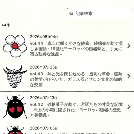
記事検索
閉じる
44
件
キーワード
:
2026
08
04
年
月
日
vol.44 卓上に咲く小さな静寂、砂糖壺が紡ぐ美
カテゴリ
:
しき密話 - 18世紀ヨーロッパの磁器熱と、手元に
宿る耽美な逸品 -
絞り込む
2026
07
23
年
月
日
vol.43 熱と光を閉じ込める、透明な革命 - 破熱
の美学がひらいた、ガラス器とサロン文化の知的
な交差 -
2026
07
13
年
月
日
vol.42 砂糖菓子が紡ぐ、宮廷たちの甘美な記憶
- 卓上の小箱に隠された、ヨーロッパ磁器の歴史
と美意識 -
2026
07
05
年
月
日