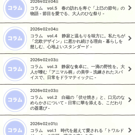
2026
02
04
年
月
日
コラム vol.5 春の訪れを寿ぐ「上巳の節句」の
物語 - 節目を愛でる、大人のひな祭り -
2026
02
04
年
月
日
コラム vol.4 静寂と温もりを味方に。私たちが
「北欧デザイン」に惹かれ続ける理由 - 暮らしを
慈しむ、心地よいスタンダード -
2026
02
03
年
月
日
コラム vol.3 静寂な食卓に、一滴の野性を。大
人が嗜む「アニマル柄」の美学 - 洗練されたスパ
イスで、日常をドラマティックに -
2026
02
03
年
月
日
コラム vol.2 白磁の「伏せ焼き」と、口元のな
めらかさについて - 日常に華を添える、こだわり
の器選び -
2026
02
01
年
月
日
コラム vol.1 時代を超えて愛される「トワルド