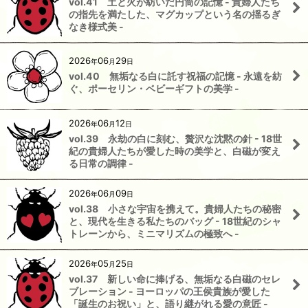
vol.41 土と火が紡いだ円筒の記憶 - 貴婦人たち
の指先を満たした、マグカップという名の揺るぎ
なき様式美 -
2026
06
29
年
月
日
vol.40 無垢なる白に託す祝福の記憶 - 永遠を紡
ぐ、ポーセリン・ベビーギフトの美学 -
2026
06
12
年
月
日
vol.39 永劫の白に刻む、贅沢な沈黙の針 - 18世
紀の貴婦人たちが愛した時の美学と、白磁が変え
る日常の調律 -
2026
06
09
年
月
日
vol.38 小さな宇宙を携えて。貴婦人たちの秘密
と、現代を生きる私たちのバッグ - 18世紀のシャ
トレーンから、ミニマリズムの極致へ -
2026
05
25
年
月
日
vol.37 新しい命に捧げる、無垢なる白磁のセレ
ブレーション - ヨーロッパの王侯貴族が愛した
「誕生のお祝い」と、語り継がれる愛の意匠 -