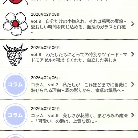
2026
02
08
年
月
日
vol.9 自分だけの小物入れ、それは秘密の宝箱 -
愛おしい時間を閉じ込める、魔法のガラスと白磁
-
2026
02
06
年
月
日
vol.8 わたしたちにとっての特別なツィード - マ
ドモアゼルが教えてくれた、自立した美しさ
2026
02
06
年
月
日
コラム vol.7 私たちが、これほどまでに薔薇に
魅せられる理由 - 庭の彩りから、食卓の気品へ -
2026
02
05
年
月
日
コラム vol.6 美しさが花開く、まどろみの魔法
- 「可愛い」の源は、上質な夜に -