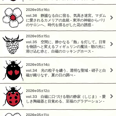
2026
05
16
年
月
日
vol.36 静謐なる白に宿る、気高き迷宮。マダム
に愛されるカメリアの血統 - 東洋の神秘からパリ
のサロンへ、時代を揺るがした花の誘惑 -
2026
05
15
年
月
日
vol.35 空間に、静かなる「熱」を灯して。日常
を物語へと変えるフィギュリンの魔法 - 朝の光に
溶け込む赤と、白磁のロッキングホース -
2026
05
14
年
月
日
vol.34 光の粒子を纏う、透明な聖域 - 硝子と白
磁が織りなす、夏の日の調べ -
2026
05
12
年
月
日
vol.33 白磁に口づける朝の静寂（しじま） - 愛
しき陶磁器と目覚める、至福のグラデーション -
2026
05
11
年
月
日