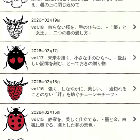
を、器の上に閉じ込めて -
2026
02
19
年
月
日
vol.18 散らない桜を、手のひらに。 - 「姫」と
「女王」、二つの春の愛し方 -
2026
02
17
年
月
日
vol.17 未来を描く、小さな手のひらへ。 - 愛お
しい記憶を刻む、とっておきの贈り物
2026
02
16
年
月
日
vol.16 強く、しなやかに、美しい。 - 途切れる
ことのない「絆」を紡ぐチェーンモチーフ -
2026
02
15
年
月
日
vol.15 静寂を、美しく仕立てる。 - 墨と金。白
磁に奏でる、凛とした和の景色 -