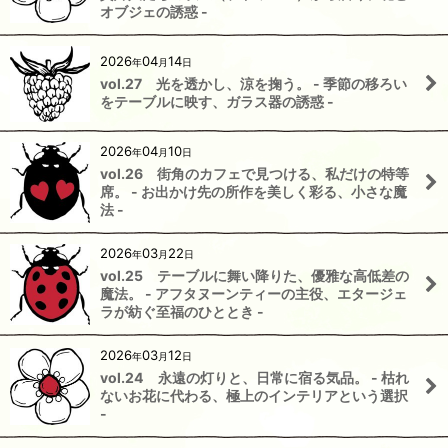
オブジェの誘惑 -
2026
04
14
年
月
日
vol.27 光を透かし、涼を掬う。 - 季節の移ろい
をテーブルに映す、ガラス器の誘惑 -
2026
04
10
年
月
日
vol.26 街角のカフェで見つける、私だけの特等
席。 - お出かけ先の所作を美しく彩る、小さな魔
法 -
2026
03
22
年
月
日
vol.25 テーブルに舞い降りた、優雅な高低差の
魔法。 - アフタヌーンティーの主役、エタージェ
ラが紡ぐ至福のひととき -
2026
03
12
年
月
日
vol.24 永遠の灯りと、日常に宿る気品。 - 枯れ
ないお花に代わる、極上のインテリアという選択
-