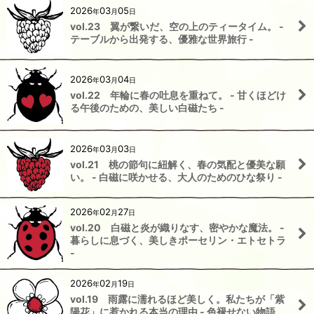
2026
03
05
年
月
日
vol.23 翼が繋いだ、空の上のティータイム。 -
テーブルから出発する、優雅な世界旅行 -
2026
03
04
年
月
日
vol.22 年輪に春の吐息を重ねて。 - 甘くほどけ
る午後のための、美しい白磁たち -
2026
03
03
年
月
日
vol.21 桃の節句に紐解く、春の気配と優美な願
い。 - 白磁に咲かせる、大人のためのひな祭り -
2026
02
27
年
月
日
vol.20 白磁と炎が織りなす、密やかな魔法。 -
暮らしに息づく、美しきポーセリン・エトセトラ
-
2026
02
19
年
月
日
vol.19 雨露に濡れるほど美しく。私たちが「紫
陽花」に惹かれる本当の理由 - 色褪せない物語