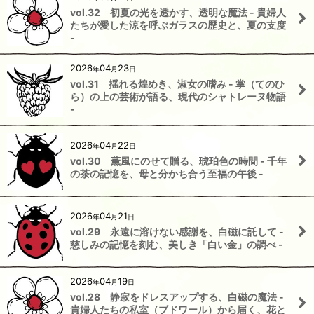
vol.32 初夏の光を透かす、透明な魔法 - 貴婦人
たちが愛した涼を呼ぶガラスの歴史と、夏の支度
-
2026
04
23
年
月
日
vol.31 揺れる煌めき、淑女の嗜み - 掌（てのひ
ら）の上の芸術が語る、現代のシャトレーヌ物語
-
2026
04
22
年
月
日
vol.30 薫風にのせて贈る、琥珀色の時間 - 千年
の茶の記憶を、母と分かち合う至福の午後 -
2026
04
21
年
月
日
vol.29 永遠に溶けない感謝を、白磁に託して -
慈しみの記憶を刻む、美しき「白い金」の調べ -
2026
04
19
年
月
日
vol.28 静寂をドレスアップする、白磁の魔法 -
貴婦人たちの私室（ブドワール）から届く、花と