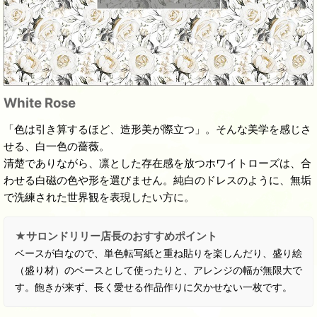
White Rose
「色は引き算するほど、造形美が際立つ」。そんな美学を感じさ
せる、白一色の薔薇。
清楚でありながら、凛とした存在感を放つホワイトローズは、合
わせる白磁の色や形を選びません。純白のドレスのように、無垢
で洗練された世界観を表現したい方に。
★サロンドリリー店長のおすすめポイント
ベースが白なので、単色転写紙と重ね貼りを楽しんだり、盛り絵
（盛り材）のベースとして使ったりと、アレンジの幅が無限大で
す。飽きが来ず、長く愛せる作品作りに欠かせない一枚です。