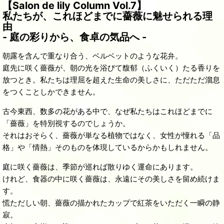
【Salon de lily Column Vol.7】
私たちが、これほどまでに薔薇に魅せられる理
由
- 庭の彩りから、食卓の気品へ -
朝露を含んで重なり合う、ベルベットのような花弁。
庭先に咲く薔薇が、朝の光を浴びて馥郁（ふくいく）たる香りを
放つとき。私たちは理屈を超えた生命の美しさに、ただただ溜息
をつくことしかできません。
古今東西、数多の花がある中で、なぜ私たちはこれほどまでに
「薔薇」を特別視するのでしょうか。
それはおそらく、薔薇が単なる植物ではなく、女性が憧れる「品
格」や「情熱」そのものを体現しているからかもしれません。
庭に咲く薔薇は、季節が巡れば散りゆく運命にあります。
けれど、食器の中に咲く薔薇は、永遠にその美しさを留め続けま
す。
慌ただしい朝、薔薇の描かれたカップで紅茶をいただく一瞬の静
寂。