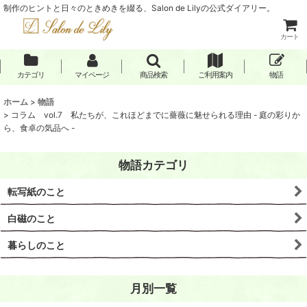
制作のヒントと日々のときめきを綴る、Salon de Lilyの公式ダイアリー。
カート
カテゴリ
マイページ
商品検索
ご利用案内
物語
ホーム
>
物語
>
コラム vol.7 私たちが、これほどまでに薔薇に魅せられる理由 - 庭の彩りか
ら、食卓の気品へ -
物語カテゴリ
転写紙のこと
白磁のこと
暮らしのこと
月別一覧