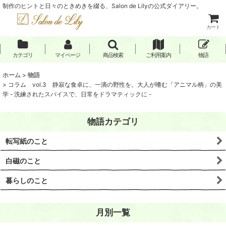
制作のヒントと日々のときめきを綴る、Salon de Lilyの公式ダイアリー。
カート
カテゴリ
マイページ
商品検索
ご利用案内
物語
ホーム
>
物語
>
コラム vol.3 静寂な食卓に、一滴の野性を。大人が嗜む「アニマル柄」の美
学 - 洗練されたスパイスで、日常をドラマティックに -
物語カテゴリ
転写紙のこと
白磁のこと
暮らしのこと
月別一覧