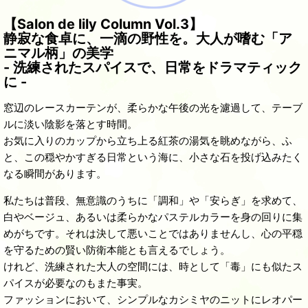
【Salon de lily Column Vol.3】
静寂な食卓に、一滴の野性を。大人が嗜む「ア
ニマル柄」の美学
- 洗練されたスパイスで、日常をドラマティック
に -
窓辺のレースカーテンが、柔らかな午後の光を濾過して、テーブ
ルに淡い陰影を落とす時間。
お気に入りのカップから立ち上る紅茶の湯気を眺めながら、ふ
と、この穏やかすぎる日常という海に、小さな石を投げ込みたく
なる瞬間があります。
私たちは普段、無意識のうちに「調和」や「安らぎ」を求めて、
白やベージュ、あるいは柔らかなパステルカラーを身の回りに集
めがちです。それは決して悪いことではありませんし、心の平穏
を守るための賢い防衛本能とも言えるでしょう。
けれど、洗練された大人の空間には、時として「毒」にも似たス
パイスが必要なのもまた事実。
ファッションにおいて、シンプルなカシミヤのニットにレオパー