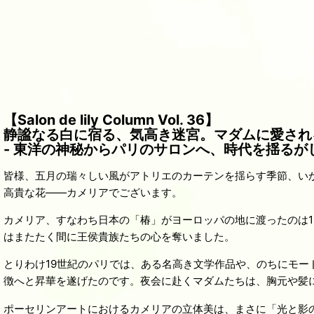
【Salon de lily Column Vol. 36】
静謐なる白に宿る、気高き迷宮。マダムに愛され
- 東洋の神秘からパリのサロンへ、時代を揺るがし
皆様、五月の瑞々しい風がアトリエのカーテンを揺らす季節、い
高貴な花――カメリアでございます。
カメリア、すなわち日本の「椿」がヨーロッパの地に渡ったのは
はまたたく間に王侯貴族たちの心を奪いました。
とりわけ19世紀のパリでは、ある名高き文学作品や、のちにモ
徴へと昇華を遂げたのです。夜会に赴くマダムたちは、胸元や髪
ポーセリンアートにおけるカメリアの立体美は、まさに「光と影