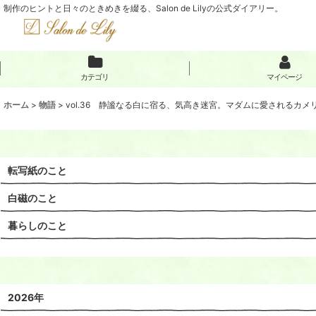
制作のヒントと日々のときめきを綴る、Salon de Lilyの公式ダイアリー。
カテゴリ
マイページ
ホーム
>
物語
>
vol.36 静謐なる白に宿る、気高き迷宮。マダムに愛されるカメ
転写紙のこと
白磁のこと
暮らしのこと
2026年