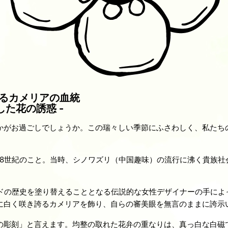
るカメリアの血統
た花の誘惑 -
かがお過ごしでしょうか。この瑞々しい季節にふさわしく、私たち
18世紀のこと。当時、シノワズリ（中国趣味）の流行に沸く貴族社
ードの歴史を塗り替えることとなる伝説的な女性デザイナーの手によ
に白く咲き誇るカメリアを飾り、自らの審美眼を無言のままに誇示
の彫刻」と言えます。均整の取れた花弁の重なりは、真っ白な白磁