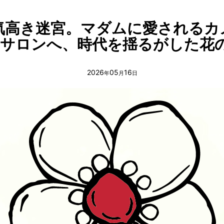
、気高き迷宮。マダムに愛されるカ
サロンへ、時代を揺るがした花の
2026
05
16
年
月
日