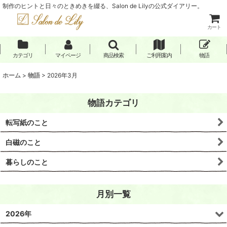
制作のヒントと日々のときめきを綴る、Salon de Lilyの公式ダイアリー。
カート
カテゴリ
マイページ
商品検索
ご利用案内
物語
ホーム
>
物語
>
2026年3月
物語カテゴリ
転写紙のこと
白磁のこと
暮らしのこと
月別一覧
2026年