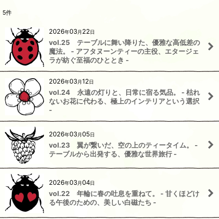
5
件
2026
03
22
年
月
日
vol.25 テーブルに舞い降りた、優雅な高低差の
魔法。 - アフタヌーンティーの主役、エタージェ
ラが紡ぐ至福のひととき -
2026
03
12
年
月
日
vol.24 永遠の灯りと、日常に宿る気品。 - 枯れ
ないお花に代わる、極上のインテリアという選択
-
2026
03
05
年
月
日
vol.23 翼が繋いだ、空の上のティータイム。 -
テーブルから出発する、優雅な世界旅行 -
2026
03
04
年
月
日
vol.22 年輪に春の吐息を重ねて。 - 甘くほどけ
る午後のための、美しい白磁たち -