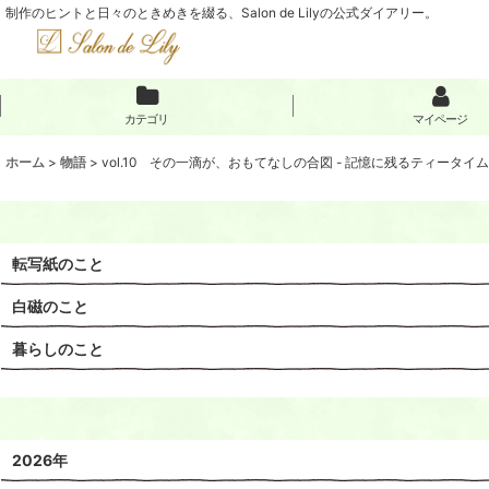
制作のヒントと日々のときめきを綴る、Salon de Lilyの公式ダイアリー。
カテゴリ
マイページ
ホーム
>
物語
>
vol.10 その一滴が、おもてなしの合図 - 記憶に残るティータイ
転写紙のこと
白磁のこと
暮らしのこと
2026年