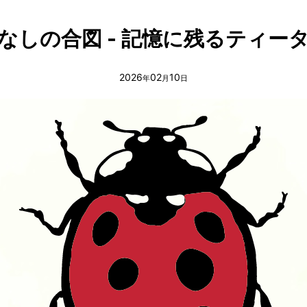
もてなしの合図 - 記憶に残るティー
2026
02
10
年
月
日