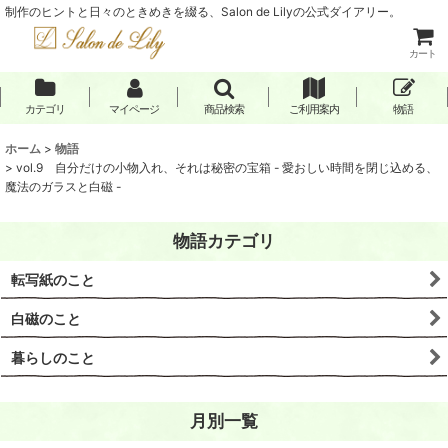
制作のヒントと日々のときめきを綴る、Salon de Lilyの公式ダイアリー。
カート
カテゴリ
マイページ
商品検索
ご利用案内
物語
ホーム
>
物語
>
vol.9 自分だけの小物入れ、それは秘密の宝箱 - 愛おしい時間を閉じ込める、
魔法のガラスと白磁 -
物語カテゴリ
転写紙のこと
白磁のこと
暮らしのこと
月別一覧