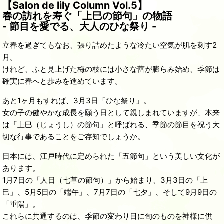
【Salon de lily Column Vol.5】
春の訪れを寿ぐ「上巳の節句」の物語
- 節目を愛でる、大人のひな祭り -
立春を過ぎてもなお、張り詰めたような冷たい空気が肌を刺す2
月。
けれど、ふと見上げた梅の枝には小さな蕾が膨らみ始め、季節は
確実に春へと歩みを進めています。
あと1ヶ月もすれば、3月3日「ひな祭り」。
女の子の健やかな成長を願う日として親しまれていますが、本来
は「上巳（じょうし）の節句」と呼ばれる、季節の節目を祝う大
切な行事であることをご存知でしょうか。
日本には、江戸時代に定められた「五節句」という美しい文化が
あります。
1月7日の「人日（七草の節句）」から始まり、3月3日の「上
巳」、5月5日の「端午」、7月7日の「七夕」、そして9月9日の
「重陽」。
これらに共通するのは、季節の変わり目に旬のものを神様に供