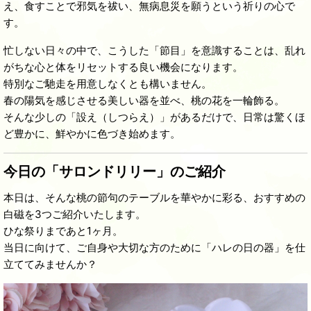
え、食すことで邪気を祓い、無病息災を願うという祈りの心で
す。
忙しない日々の中で、こうした「節目」を意識することは、乱れ
がちな心と体をリセットする良い機会になります。
特別なご馳走を用意しなくとも構いません。
春の陽気を感じさせる美しい器を並べ、桃の花を一輪飾る。
そんな少しの「設え（しつらえ）」があるだけで、日常は驚くほ
ど豊かに、鮮やかに色づき始めます。
今日の「サロンドリリー」のご紹介
本日は、そんな桃の節句のテーブルを華やかに彩る、おすすめの
白磁を3つご紹介いたします。
ひな祭りまであと1ヶ月。
当日に向けて、ご自身や大切な方のために「ハレの日の器」を仕
立ててみませんか？