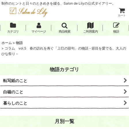
制作のヒントと日々のときめきを綴る、Salon de Lilyの公式ダイアリー。
カート
カテゴリ
マイページ
商品検索
ご利用案内
物語
ホーム
>
物語
>
コラム vol.5 春の訪れを寿ぐ「上巳の節句」の物語 - 節目を愛でる、大人の
ひな祭り -
物語カテゴリ
転写紙のこと
白磁のこと
暮らしのこと
月別一覧