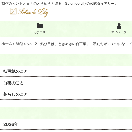
制作のヒントと日々のときめきを綴る、Salon de Lilyの公式ダイアリー。
カテゴリ
マイページ
ホーム
>
物語
>
vol.12 結び目は、ときめきの合言葉。 - 私たちがいくつになっ
転写紙のこと
白磁のこと
暮らしのこと
2026年