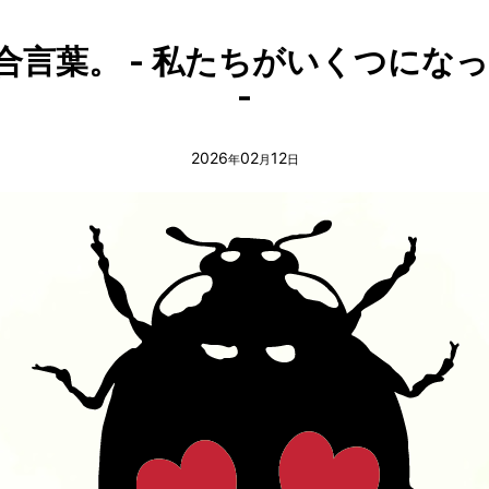
きの合言葉。 - 私たちがいくつに
-
2026
02
12
年
月
日