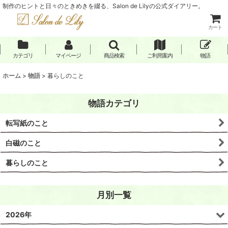
制作のヒントと日々のときめきを綴る、Salon de Lilyの公式ダイアリー。
カート
カテゴリ
マイページ
商品検索
ご利用案内
物語
ホーム
>
物語
>
暮らしのこと
物語カテゴリ
転写紙のこと
白磁のこと
暮らしのこと
月別一覧
2026年