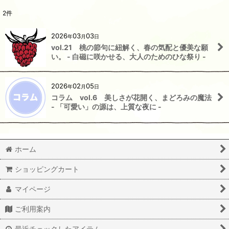
2
件
2026
03
03
年
月
日
vol.21 桃の節句に紐解く、春の気配と優美な願
い。 - 白磁に咲かせる、大人のためのひな祭り -
2026
02
05
年
月
日
コラム vol.6 美しさが花開く、まどろみの魔法
- 「可愛い」の源は、上質な夜に -
ホーム
ショッピングカート
マイページ
ご利用案内
最近チェックしたアイテム