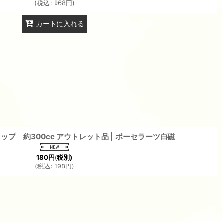
(
税込
:
968
円
)
カートに入れる
プ 約300cc アウトレット品 | ポーセラーツ白磁
180
円
(税別)
(
税込
:
198
円
)