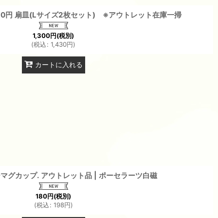
0円 扇皿(Lサイズ2枚セット) ※アウトレット在庫一掃
1,300
円
(税別)
(
税込
:
1,430
円
)
カートに入れる
マグカップ. アウトレット品 | ポーセラーツ白磁
180
円
(税別)
(
税込
:
198
円
)