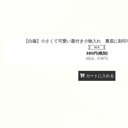
【白磁】小さくて可愛い蓋付き小物入れ 裏底に刻印有
380
円
(税別)
(
税込
:
418
円
)
カートに入れる