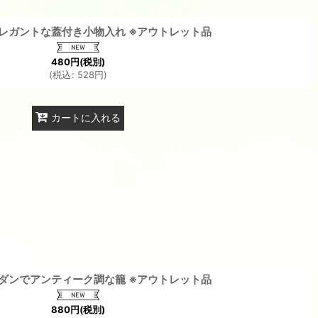
レガントな蓋付き小物入れ ※アウトレット品
480
円
(税別)
(
税込
:
528
円
)
カートに入れる
ダンでアンティーク調な籠 ※アウトレット品
880
円
(税別)