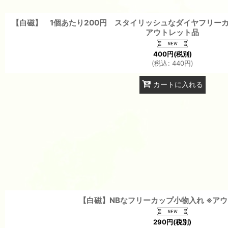
【白磁】 1個あたり200円 スタイリッシュなダイヤフリーカ
アウトレット品
400
円
(税別)
(
税込
:
440
円
)
カートに入れる
【白磁】NBなフリーカップ小物入れ ※ア
290
円
(税別)