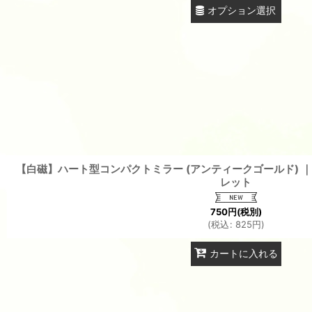
オプション選択
【白磁】ハート型コンパクトミラー (アンティークゴールド) ｜
レット
750
円
(税別)
(
税込
:
825
円
)
カートに入れる