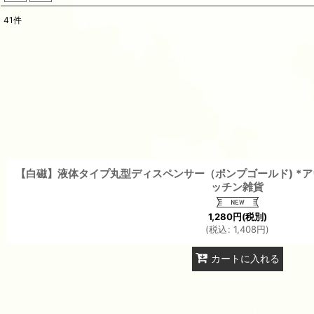
41
件
表示数
:
並び順
:
【白磁】液体タイプ丸型ディスペンサー（ポンプゴールド) *
ッチン雑貨
1,280
円
(税別)
(
税込
:
1,408
円
)
カートに入れる