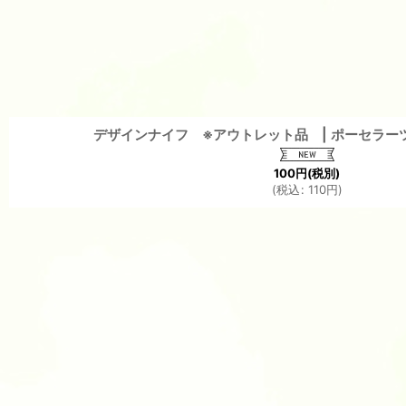
デザインナイフ ※アウトレット品 | ポーセラー
100
円
(税別)
(
税込
:
110
円
)