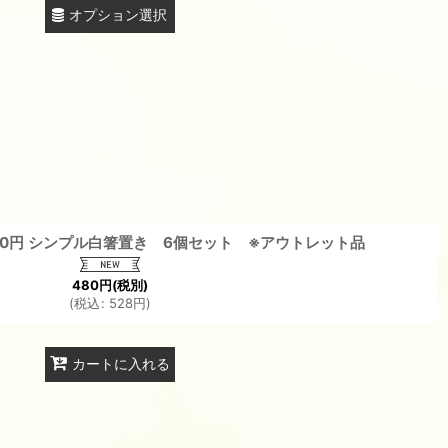
オプション選択
0円 シンプル白箸置き 6個セット ※アウトレット品
480
円
(税別)
(
税込
:
528
円
)
カートに入れる