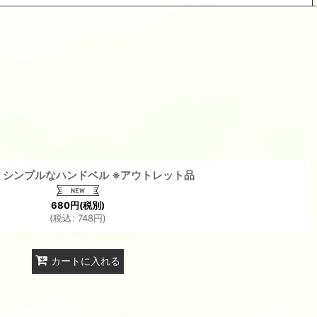
】シンプルなハンドベル ※アウトレット品
680
円
(税別)
(
税込
:
748
円
)
カートに入れる