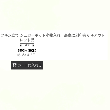
フキン立て シュガーポット小物入れ 裏底に刻印有り ※アウト
レット品
380
円
(税別)
(
税込
:
418
円
)
カートに入れる