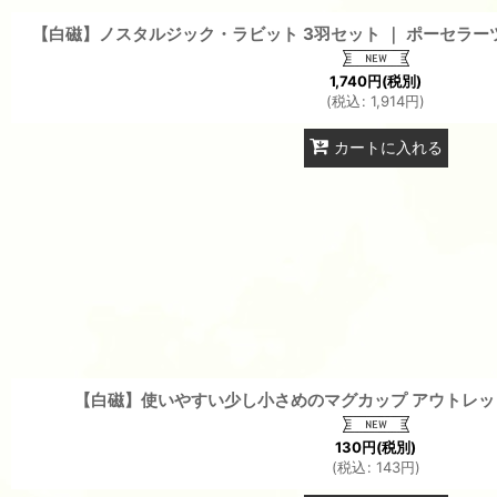
【白磁】ノスタルジック・ラビット 3羽セット ｜ ポーセラーツ
1,740
円
(税別)
(
税込
:
1,914
円
)
カートに入れる
【白磁】使いやすい少し小さめのマグカップ アウトレット
130
円
(税別)
(
税込
:
143
円
)