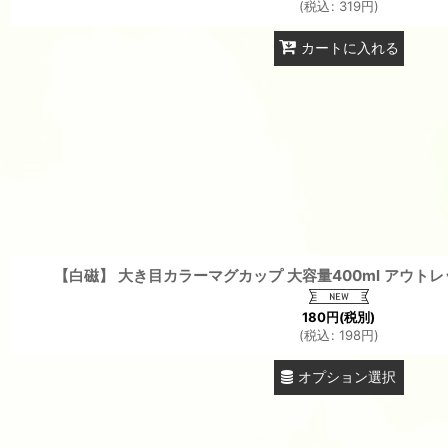
(
税込
:
319
円
)
カートに入れる
【白磁】 大き目カラーマグカップ 大容量400ml アウトレ
180
円
(税別)
(
税込
:
198
円
)
オプション選択