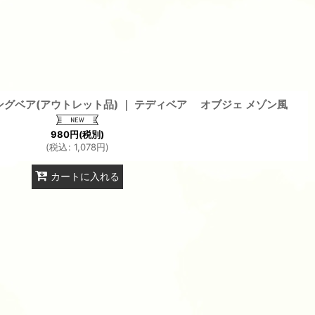
ングベア(アウトレット品) ｜ テディベア オブジェ メゾン風
980
円
(税別)
(
税込
:
1,078
円
)
カートに入れる