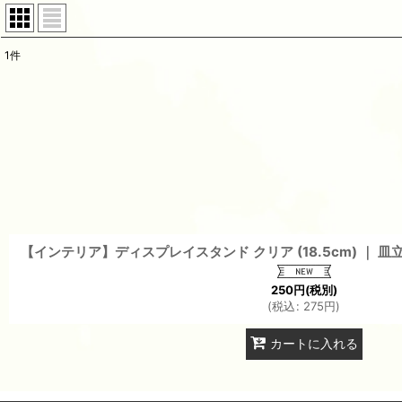
1
件
表示数
:
並び順
:
【インテリア】ディスプレイスタンド クリア (18.5cm) ｜ 
250
円
(税別)
(
税込
:
275
円
)
カートに入れる