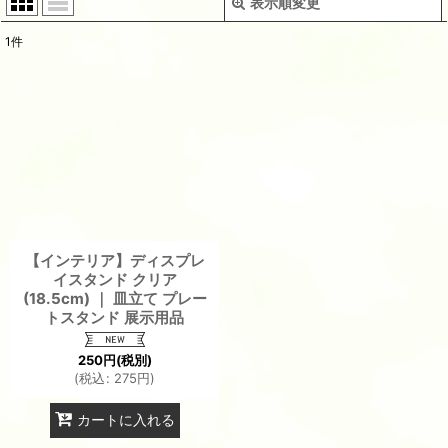
表示順変更
閉じる
1
件
表示数
:
並び順
:
絞り込む
【インテリア】ディスプレ
イスタンド クリア
(18.5cm) ｜ 皿立て プレー
トスタンド 展示用品
250
円
(税別)
(
税込
:
275
円
)
カートに入れる