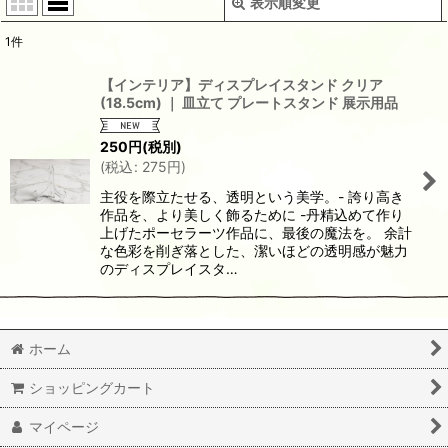
表示順変更
閉じる
1
件
表示数
:
【インテリア】ディスプレイスタンド クリア
(18.5cm) ｜ 皿立て プレートスタンド 展示用品
並び順
:
250
円
(税別)
(
税込
:
275
円
)
絞り込む
主役を際立たせる、透明という美学。- 誇り高き
作品を、より美しく飾るために -丹精込めて作り
上げたポーセラーツ作品に、最後の魔法を。 余計
な色彩を削ぎ落とした、潔いほどの透明感が魅力
のディスプレイスタ…
ホーム
ショッピングカート
マイページ