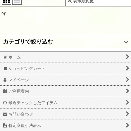
表示順変更
閉じる
0
件
サブカテゴリ
:
表示数
:
カテゴリで絞り込む
並び順
:
ホーム
在庫一掃セール転写紙 (全商品)
絞り込む
ショッピングカート
ドット Small
マイページ
3mmストライプ
ご利用案内
2mmストライプ
最近チェックしたアイテム
お問い合わせ
特定商取引法表示