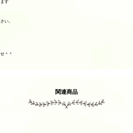
ります
下さい。
ませ＾＾
関連商品