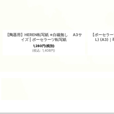
【陶器用】HEREN転写紙 ※白磁無し A3サ
【ポーセラーツ転
イズ | ポーセラーツ転写紙
L) (A
1,280
円
(税別)
(
税込
:
1,408
円
)