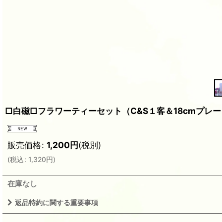
□白磁□フラワーティーセット（C&S１客＆18cmプレー
販売価格
:
1,200
円
(税別)
(
税込
:
1,320
円
)
在庫なし
返品特約に関する重要事項