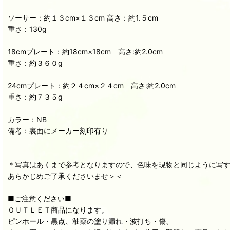
ソーサー：約１３cm×１３cm 高さ：約1.５cm
重さ：130g
18cmプレート：約18cm×18cm 高さ:約2.0cm
重さ：約３６０g
24cmプレート：約２４cm×２４cm 高さ:約2.0cm
重さ：約７３５g
カラー：NB
備考：裏面にメーカー刻印有り
＊写真はあくまで参考となりますので、色味を現物と同じように写
あらかじめご了承くださいませ＞＜
■ご注意ください■
ＯＵＴＬＥＴ商品になります。
ピンホール・黒点、釉薬の塗り漏れ・波打ち・傷、