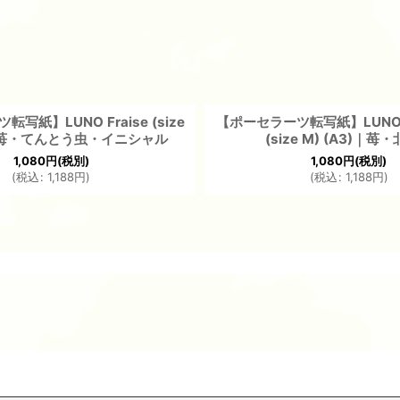
写紙】LUNO Fraise (size
【ポーセラーツ転写紙】LUNO Pet
3)｜苺・てんとう虫・イニシャル
(size M) (A3)｜苺
1,080
円
(税別)
1,080
円
(税別)
(
税込
:
1,188
円
)
(
税込
:
1,188
円
)