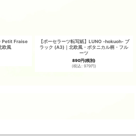
it Fraise
【ポーセラーツ転写紙】LUNO -hokuoh- ブ
・北欧風
ラック (A3)｜北欧風・ボタニカル柄・フル
ーツ
890
円
(税別)
(
税込
:
979
円
)