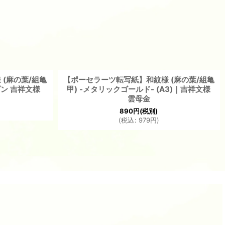
(麻の葉/組亀
【ポーセラーツ転写紙】和紋様 (麻の葉/組亀
モダン 吉祥文様
甲) -メタリックゴールド- (A3)｜吉祥文様
雲母金
890
円
(税別)
(
税込
:
979
円
)