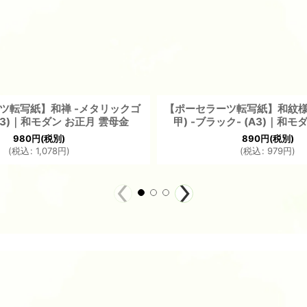
ツ転写紙】和禅 -メタリックゴ
【ポーセラーツ転写紙】和紋様 
A3)｜和モダン お正月 雲母金
甲) -ブラック- (A3)｜和
980
円
(税別)
890
円
(税別)
(
税込
:
1,078
円
)
(
税込
:
979
円
)