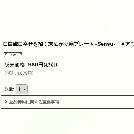
□白磁□幸せを招く末広がり扇プレート -Sensu- ※
販売価格
:
980
円
(税別)
(
税込
:
1,078
円
)
数量
:
返品特約に関する重要事項