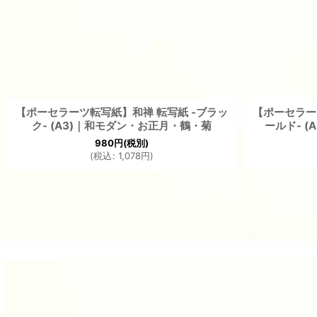
【ポーセラーツ転写紙】和禅 転写紙 -ブラッ
【ポーセラー
ク- (A3)｜和モダン・お正月・鶴・菊
ールド- (
980
円
(税別)
(
税込
:
1,078
円
)