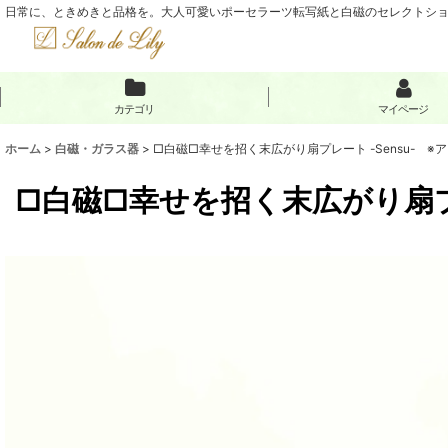
日常に、ときめきと品格を。大人可愛いポーセラーツ転写紙と白磁のセレクトショップ
カテゴリ
マイページ
ホーム
>
白磁・ガラス器
>
□白磁□幸せを招く末広がり扇プレート -Sensu- 
□白磁□幸せを招く末広がり扇プ