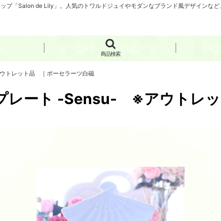
「Salon de Lily」。人気のトワルドジュイやモダンなブランド風デザイン
商品検索
※アウトレット品 ｜ポーセラーツ白磁
レート -Sensu- ※アウト