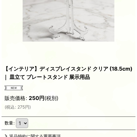
【インテリア】ディスプレイスタンド クリア (18.5cm)
｜ 皿立て プレートスタンド 展示用品
販売価格
:
250
円
(税別)
(
税込
:
275
円
)
数量
:
返品特約に関する重要事項