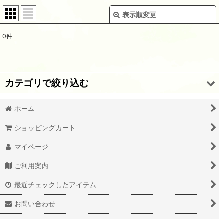
表示順変更
閉じる
0
件
サブカテゴリ
:
表示数
:
カテゴリで絞り込む
並び順
:
ホーム
転写紙（陶磁器用）A4サイズ (全商品)
ショッピングカート
Calligraphy -本金-
絞り込む
マイページ
オールドレイフレーム
ご利用案内
アルファベット（オールドレイver)
最近チェックしたアイテム
アルファベット（DESIGN FLAME ver)
お問い合わせ