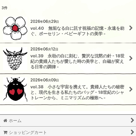
3
件
2026
06
29
年
月
日
vol.40 無垢なる白に託す祝福の記憶 - 永遠を紡
ぐ、ポーセリン・ベビーギフトの美学 -
2026
06
12
年
月
日
vol.39 永劫の白に刻む、贅沢な沈黙の針 - 18世
紀の貴婦人たちが愛した時の美学と、白磁が変え
る日常の調律 -
2026
06
09
年
月
日
vol.38 小さな宇宙を携えて。貴婦人たちの秘密
と、現代を生きる私たちのバッグ - 18世紀のシャ
トレーンから、ミニマリズムの極致へ -
ホーム
ショッピングカート