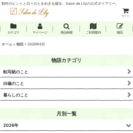
制作のヒントと日々のときめきを綴る、Salon de Lilyの公式ダイアリー。
カート
カテゴリ
マイページ
商品検索
ご利用案内
物語
ホーム
>
物語
>
2026年6月
物語カテゴリ
転写紙のこと
白磁のこと
暮らしのこと
月別一覧
2026年