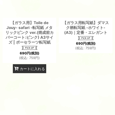
【ガラス用】Toile de
【ガラス用転写紙】ダマス
Jouy- safari -転写紙 メタ
ク柄転写紙 -ホワイト-
リックピンク ver.(焼成前カ
(A3)｜定番・エレガント
バーコート:ピンク) A3サイ
ズ | ポーセラーツ転写紙
690
円
(税別)
(
税込
:
759
円
)
690
円
(税別)
(
税込
:
759
円
)
カートに入れる