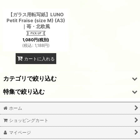
【ガラス用転写紙】LUNO
Petit Fraise (size M) (A3)
｜苺・北欧風
1,080
円
(税別)
(
税込
:
1,188
円
)
カートに入れる
カテゴリで絞り込む
特集で絞り込む
オーブンポーセ転写紙(170度焼成用）
ホーム
転写紙（陶磁器用）A3サイズ
A3サイズ転写紙（陶磁器用）を全て見る
ショッピングカート
転写紙（陶磁器用）A4サイズ
A3サイズ転写紙（ガラス用）を全て見る
マイページ
転写紙（ガラス用）A3サイズ
☆☆店長のきまぐれお得品☆☆