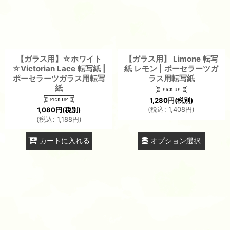
【ガラス用】☆ホワイト
【ガラス用】 Limone 転写
☆Victorian Lace 転写紙 |
紙 レモン | ポーセラーツガ
ポーセラーツガラス用転写
ラス用転写紙
紙
1,280
円
(税別)
(
税込
:
1,408
円
)
1,080
円
(税別)
(
税込
:
1,188
円
)
オプション選択
カートに入れる