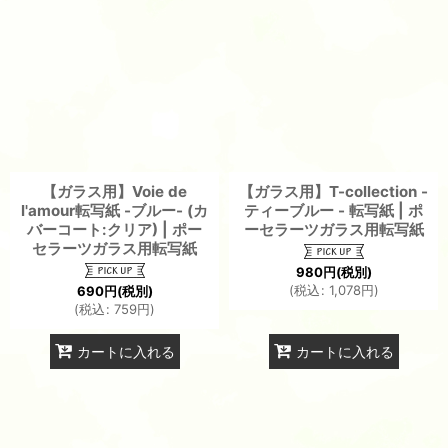
【ガラス用】Voie de
【ガラス用】T-collection -
l'amour転写紙 -ブルー- (カ
ティーブルー - 転写紙 | ポ
バーコート:クリア) | ポー
ーセラーツガラス用転写紙
セラーツガラス用転写紙
980
円
(税別)
(
税込
:
1,078
円
)
690
円
(税別)
(
税込
:
759
円
)
カートに入れる
カートに入れる