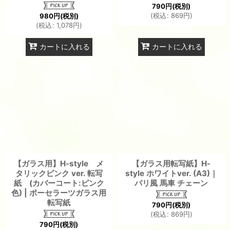
790
円
(税別)
(
税込
:
869
円
)
980
円
(税別)
(
税込
:
1,078
円
)
カートに入れる
カートに入れる
【ガラス用】H-style メ
【ガラス用転写紙】H-
タリックピンク ver. 転写
style ホワイトver. (A3)｜
紙 (カバーコート:ピンク
パリ風 馬車 チェーン
色) | ポーセラーツガラス用
転写紙
790
円
(税別)
(
税込
:
869
円
)
790
円
(税別)