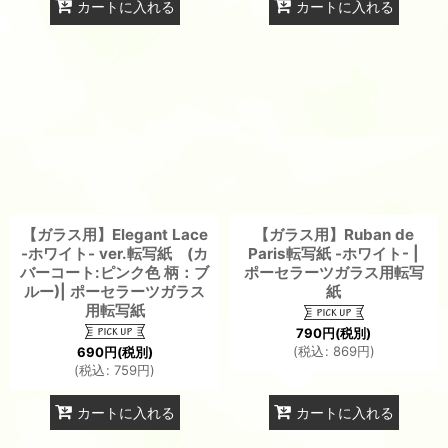
カートに入れる
カートに入れる
【ガラス用】Elegant Lace
【ガラス用】Ruban de
-ホワイト- ver.転写紙 (カ
Paris転写紙 -ホワイト- |
バーコート:ピンク色 柄：ブ
ポーセラーツガラス用転写
ルー)| ポーセラーツガラス
紙
用転写紙
790
円
(税別)
(
税込
:
869
円
)
690
円
(税別)
(
税込
:
759
円
)
カートに入れる
カートに入れる