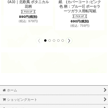
(A3)｜北欧風 ボタニカル
紙 (カバーコート:ピンク
花柄
色 柄：ブルー)| ポーセラ
ーツガラス用転写紙
890
円
(税別)
(
税込
:
979
円
)
690
円
(税別)
(
税込
:
759
円
)
ホーム
ショッピングカート