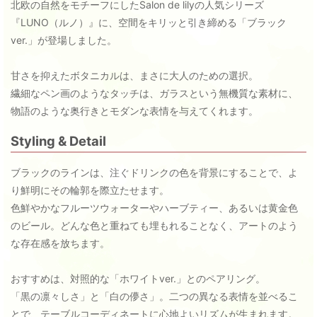
北欧の自然をモチーフにしたSalon de lilyの人気シリーズ
『LUNO（ルノ）』に、空間をキリッと引き締める「ブラック
ver.」が登場しました。
甘さを抑えたボタニカルは、まさに大人のための選択。
繊細なペン画のようなタッチは、ガラスという無機質な素材に、
物語のような奥行きとモダンな表情を与えてくれます。
Styling & Detail
ブラックのラインは、注ぐドリンクの色を背景にすることで、よ
り鮮明にその輪郭を際立たせます。
色鮮やかなフルーツウォーターやハーブティー、あるいは黄金色
のビール。どんな色と重ねても埋もれることなく、アートのよう
な存在感を放ちます。
おすすめは、対照的な「ホワイトver.」とのペアリング。
「黒の凛々しさ」と「白の儚さ」。二つの異なる表情を並べるこ
とで、テーブルコーディネートに心地よいリズムが生まれます。