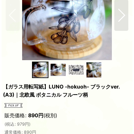
【ガラス用転写紙】LUNO -hokuoh- ブラックver.
(A3)｜北欧風 ボタニカル フルーツ柄
販売価格
:
890
円
(税別)
(
税込
:
979
円
)
通常価格
:
890
円