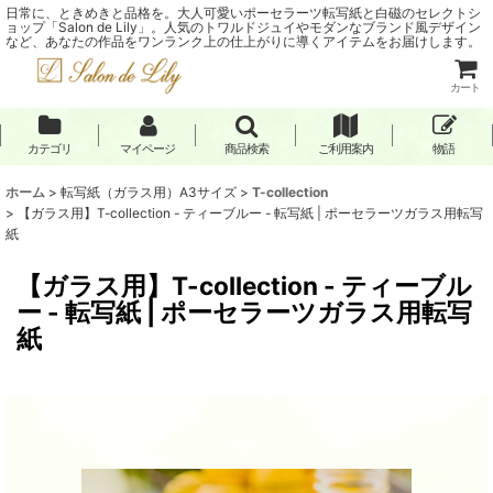
日常に、ときめきと品格を。大人可愛いポーセラーツ転写紙と白磁のセレクトシ
ョップ「Salon de Lily」。人気のトワルドジュイやモダンなブランド風デザイン
など、あなたの作品をワンランク上の仕上がりに導くアイテムをお届けします。
カート
カテゴリ
マイページ
商品検索
ご利用案内
物語
ホーム
>
転写紙（ガラス用）A3サイズ
>
T-collection
>
【ガラス用】T-collection - ティーブルー - 転写紙 | ポーセラーツガラス用転写
紙
【ガラス用】T-collection - ティーブル
ー - 転写紙 | ポーセラーツガラス用転写
紙