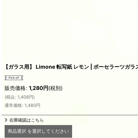
【ガラス用】 Limone 転写紙 レモン | ポーセラーツガ
販売価格
:
1,280
円
(税別)
(
税込
:
1,408
円
)
通常価格
:
1,480
円
在庫確認はこちら
商品選択
を選択してください