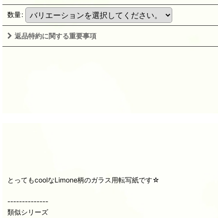
数量
:
返品特約に関する重要事項
とってもcoolなLimone柄のガラス用転写紙です☆
--------------
類似シリーズ