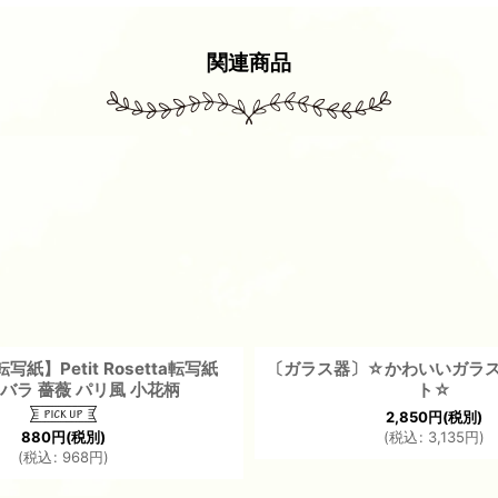
関連商品
紙】Petit Rosetta転写紙
〔ガラス器〕☆かわいいガラ
｜バラ 薔薇 パリ風 小花柄
ト☆
2,850
円
(税別)
880
円
(税別)
(
税込
:
3,135
円
)
(
税込
:
968
円
)