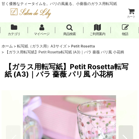
甘く優雅なティータイムを。パリの風薫る、小薔薇のガラス用転写紙
カート
カテゴリ
マイページ
商品検索
ご利用案内
物語
ホーム
>
転写紙（ガラス用）A3サイズ
>
Petit Rosetta
>
【ガラス用転写紙】Petit Rosetta転写紙 (A3)｜バラ 薔薇 パリ風 小花柄
【ガラス用転写紙】Petit Rosetta転写
紙 (A3)｜バラ 薔薇 パリ風 小花柄