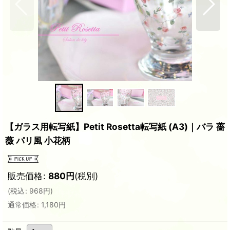
【ガラス用転写紙】Petit Rosetta転写紙 (A3)｜バラ 薔
薇 パリ風 小花柄
販売価格
:
880
円
(税別)
(
税込
:
968
円
)
通常価格
:
1,180
円