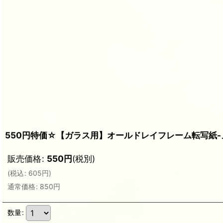
550円特価☆【ガラス用】オールドレイフレーム転写紙
販売価格
:
550
円
(税別)
(
税込
:
605
円
)
通常価格
:
850
円
数量
: