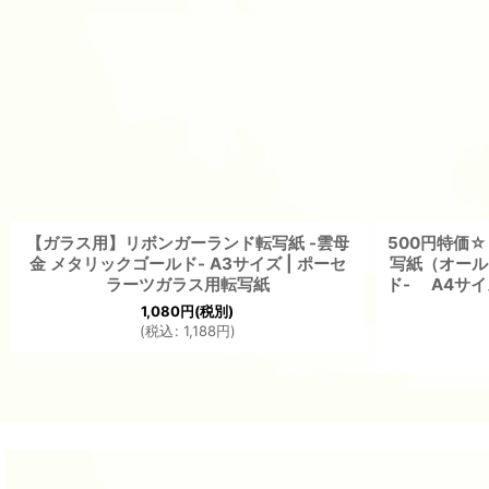
【ガラス用】リボンガーランド転写紙 -雲母
500円特価
金 メタリックゴールド- A3サイズ | ポーセ
写紙（オールド
ラーツガラス用転写紙
ド- A4サ
1,080
円
(税別)
(
税込
:
1,188
円
)