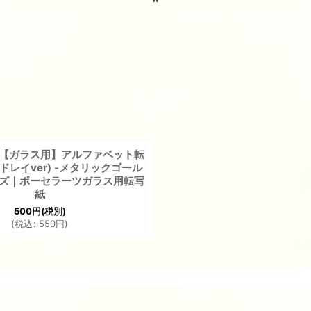
☆【ガラス用】アルファベット転
レイver) -メタリックゴール
イズ｜ポーセラーツガラス用転写
紙
500
円
(税別)
(
税込
:
550
円
)