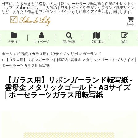
日常に、ときめきと品格を。大人可愛いポーセラーツ転写紙と白磁のセレクトシ
ョップ「Salon de Lily」。人気のトワルドジュイやモダンなブランド風デザイン
など、あなたの作品をワンランク上の仕上がりに導くアイテムをお届けします。
カート
カテゴリ
マイページ
商品検索
ご利用案内
物語
ホーム
>
転写紙（ガラス用）A3サイズ
>
リボン ガーランド
>
【ガラス用】リボンガーランド転写紙 -雲母金 メタリックゴールド- A3サイズ |
ポーセラーツガラス用転写紙
【ガラス用】リボンガーランド転写紙 -
雲母金 メタリックゴールド- A3サイズ
| ポーセラーツガラス用転写紙