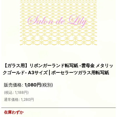
【ガラス用】リボンガーランド転写紙 -雲母金 メタリッ
クゴールド- A3サイズ | ポーセラーツガラス用転写紙
販売価格
:
1,080
円
(税別)
(
税込
:
1,188
円
)
通常価格
:
1,280
円
在庫わずか