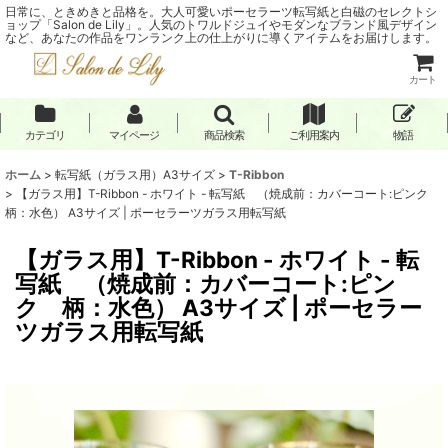
日常に、ときめきと品格を。大人可愛いポーセラーツ転写紙と白磁のセレクトシ
ョップ「Salon de Lily」。人気のトワルドジュイやモダンなブランド風デザイン
など、あなたの作品をワンランク上の仕上がりに導くアイテムをお届けします。
カート
カテゴリ
マイページ
商品検索
ご利用案内
物語
ホーム
>
転写紙（ガラス用）A3サイズ
>
T-Ribbon
>
【ガラス用】T-Ribbon - ホワイト - 転写紙 （焼成前：カバーコート:ピンク
柄：水色） A3サイズ | ポーセラーツガラス用転写紙
【ガラス用】T-Ribbon - ホワイト - 転
写紙 （焼成前：カバーコート:ピン
ク 柄：水色） A3サイズ | ポーセラー
ツガラス用転写紙