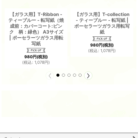
【ガラス用】T-Ribbon -
【ガラス用】T-collection
ティーブルー - 転写紙（焼
- ティーブルー - 転写紙 |
成前：カバーコート:ピン
ポーセラーツガラス用転写
ク 柄：緑色） A3サイズ
紙
| ポーセラーツガラス用転
写紙
980
円
(税別)
(
税込
:
1,078
円
)
980
円
(税別)
(
税込
:
1,078
円
)