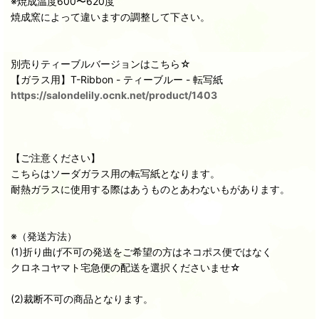
※焼成温度600〜620度
焼成窯によって違いますの調整して下さい。
別売りティーブルバージョンはこちら☆
【ガラス用】T-Ribbon - ティーブルー - 転写紙
https://salondelily.ocnk.net/product/1403
【ご注意ください】
こちらはソーダガラス用の転写紙となります。
耐熱ガラスに使用する際はあうものとあわないもがあります。
※（発送方法）
(1)折り曲げ不可の発送をご希望の方はネコポス便ではなく
クロネコヤマト宅急便の配送を選択くださいませ☆
(2)裁断不可の商品となります。