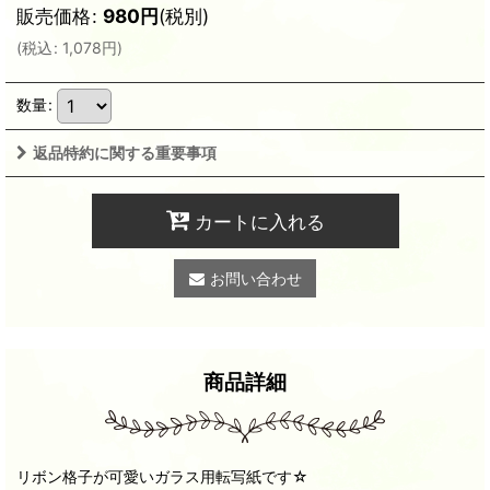
販売価格
:
980
円
(税別)
(
税込
:
1,078
円
)
数量
:
返品特約に関する重要事項
カートに入れる
お問い合わせ
商品詳細
リボン格子が可愛いガラス用転写紙です☆