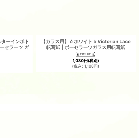
ルターインボト
【ガラス用】☆ホワイト☆Victorian Lace
 ポーセラーツ ガ
転写紙 | ポーセラーツガラス用転写紙
1,080
円
(税別)
(
税込
:
1,188
円
)