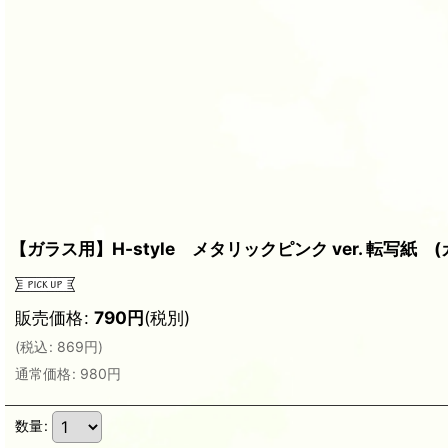
【ガラス用】H-style メタリックピンク ver. 転写紙
販売価格
:
790
円
(税別)
(
税込
:
869
円
)
通常価格
:
980
円
数量
: