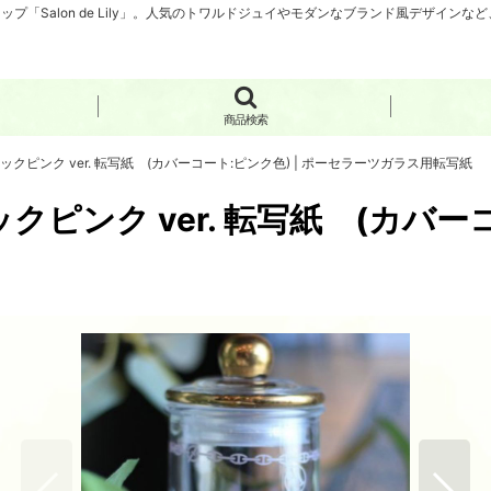
「Salon de Lily」。人気のトワルドジュイやモダンなブランド風デザイン
商品検索
リックピンク ver. 転写紙 (カバーコート:ピンク色) | ポーセラーツガラス用転写紙
ックピンク ver. 転写紙 (カバー