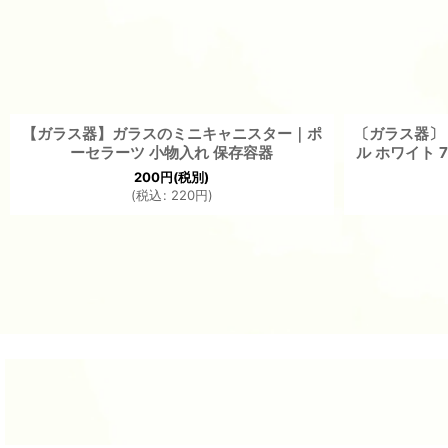
【ガラス器】ガラスのミニキャニスター｜ポ
〔ガラス器〕
ーセラーツ 小物入れ 保存容器
ル ホワイト 7
200
円
(税別)
(
税込
:
220
円
)