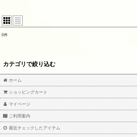
0
件
サブカテゴリ
:
表示数
:
カテゴリで絞り込む
並び順
:
ホーム
転写紙（陶磁器用）A4サイズ (全商品)
ショッピングカート
Calligraphy -本金-
マイページ
オールドレイフレーム
ご利用案内
アルファベット（オールドレイver)
最近チェックしたアイテム
アルファベット（DESIGN FLAME ver)