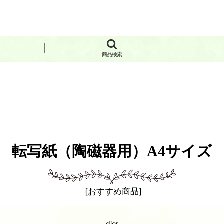
商品検索
転写紙（陶磁器用）A4サイズ
[
おすすめ商品
]
dior