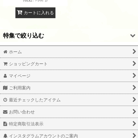
カートに入れる
特集で絞り込む
ホーム
A3サイズ転写紙（陶磁器用）を全て見る
ショッピングカート
A3サイズ転写紙（ガラス用）を全て見る
マイページ
☆☆店長のきまぐれお得品☆☆
ご利用案内
最近チェックしたアイテム
お問い合わせ
特定商取引法表示
インスタグラムアカウントのご案内