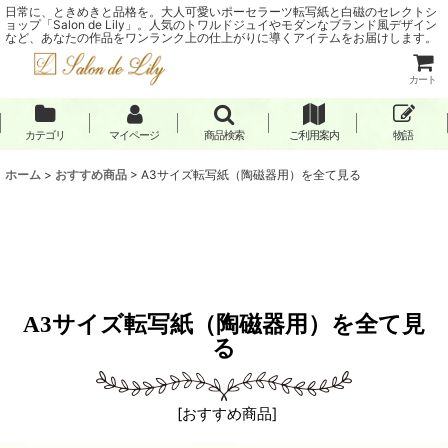
日常に、ときめきと品格を。大人可愛いポーセラーツ転写紙と白磁のセレクトシ
ョップ「Salon de Lily」。人気のトワルドジュイやモダンなブランド風デザイン
など、あなたの作品をワンランク上の仕上がりに導くアイテムをお届けします。
カート
カテゴリ
マイページ
商品検索
ご利用案内
物語
ホーム
>
おすすめ商品
>
A3サイズ転写紙（陶磁器用）を全て見る
A3サイズ転写紙（陶磁器用）を全て見
る
[
おすすめ商品
]