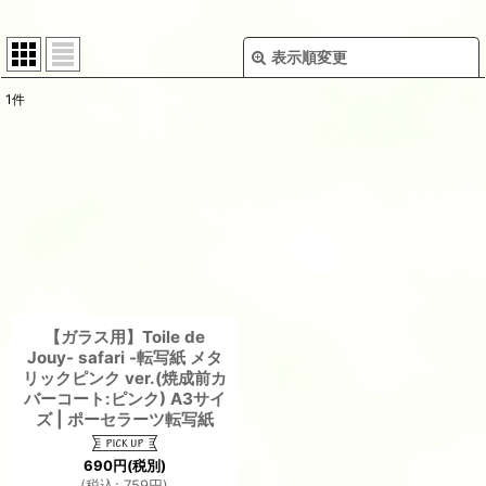
表示順変更
閉じる
1
件
表示数
:
並び順
:
絞り込む
【ガラス用】Toile de
Jouy- safari -転写紙 メタ
リックピンク ver.(焼成前カ
バーコート:ピンク) A3サイ
ズ | ポーセラーツ転写紙
690
円
(税別)
(
税込
:
759
円
)