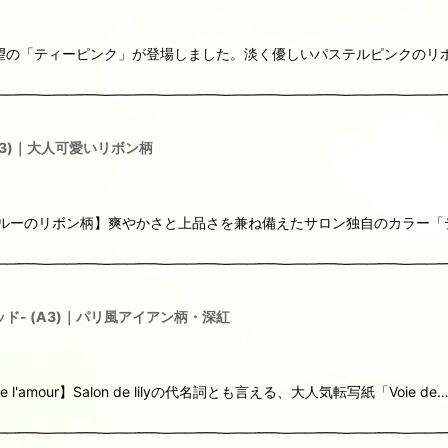
、待望の「ティーピンク」が登場しました。淡く優しいパステルピンクの
(A3)｜大人可愛いリボン柄
ぶティーブルーのリボン柄】爽やかさと上品さを兼ね備えたサロン独自のカラー
ュレッド- (A3)｜パリ風アイアン柄・深紅
mour】Salon de lilyの代名詞とも言える、大人気転写紙「Voie de