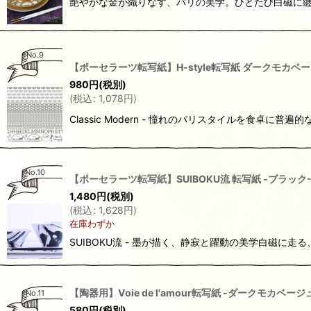
艶やかな金が織りなす、パリの美学。ひとたび白磁に纏わせ
No.9
【ポーセラーツ転写紙】H-style転写紙 ダークモカベージ
980
円
(税別)
(
税込
:
1,078
円
)
Classic Modern - 憧れのパリスタイルを食卓に
No.10
【ポーセラーツ転写紙】SUIBOKU流 転写紙 -ブラック-
1,480
円
(税別)
(
税込
:
1,628
円
)
在庫わずか
SUIBOKU流 - 墨が描く、静寂と躍動の美学白磁に走
【陶器用】Voie de l'amour転写紙 -ダークモカベー
No.11
580
円
(税別)