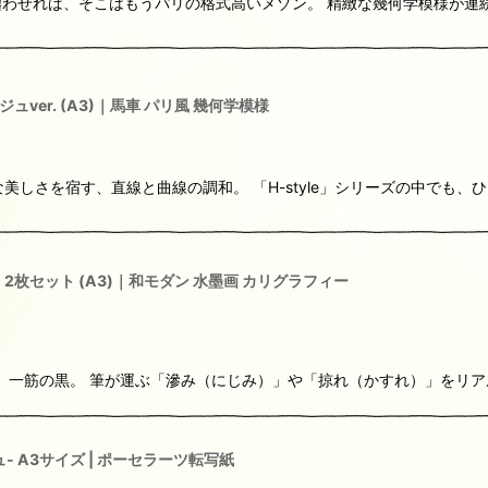
れば、そこはもうパリの格式高いメゾン。 精緻な幾何学模様が連続する「Vo
ュver. (A3)｜馬車 パリ風 幾何学模様
普遍的な美しさを宿す、直線と曲線の調和。 「H-style」シリーズの中でも
 2枚セット (A3)｜和モダン 水墨画 カリグラフィー
る、一筋の黒。 筆が運ぶ「滲み（にじみ）」や「掠れ（かすれ）」をリアルに
ジュ- A3サイズ | ポーセラーツ転写紙