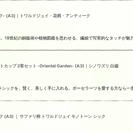
ラック- (A3)｜トワルドジュイ・花柄・アンティーク
9世紀の銅版画や植物図鑑を思わせる、繊細で写実的なタッチが魅力の「Roy
 2客セット -Oriental Garden- (A3)｜シノワズリ 白磁
ラシックを、賢く、美しく手に入れる。ポーセラーツを愛する方なら一度
ブラック (A3) ｜ サファリ柄 トワルドジュイ モノトーン シック