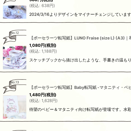
(
税込
:
638
円
)
2024/3/16よりデザインをマイナーチェンジしていま
No.12
【ポーセラーツ転写紙】LUNO Fraise (size L) (
1,080
円
(税別)
(
税込
:
1,188
円
)
スケッチブックから抜け出したような、手書きの温もり
No.13
【ポーセラーツ転写紙】Baby転写紙 -マタニティ・ベビ
1,480
円
(税別)
(
税込
:
1,628
円
)
待望のベビー＆マタニティ向け転写紙が登場です。水彩画