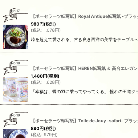
No.17
【ポーセラーツ転写紙】Royal Antique転写紙 -ブ
980
円
(税別)
(
税込
:
1,078
円
)
時を超えて愛される、古き良き西洋の美学をテーブルへ。1
No.18
【ポーセラーツ転写紙】HEREN転写紙 ＆ 高台エレガントカップ
1,480
円
(税別)
(
税込
:
1,628
円
)
「幸福は、蝶の羽に乗ってやってくる」 憧れの王道ク
No.19
【ポーセラーツ転写紙】Toile de Jouy -safari- 
890
円
(税別)
(
税込
:
979
円
)