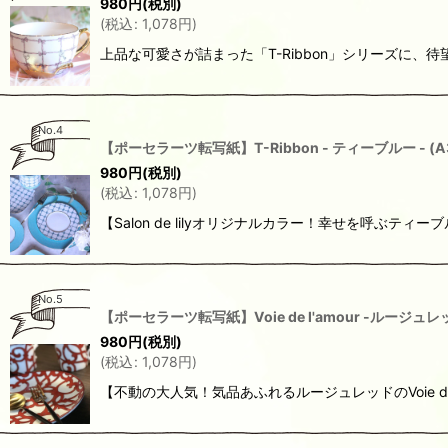
980
円
(税別)
(
税込
:
1,078
円
)
上品な可愛さが詰まった「T-Ribbon」シリーズに
No.4
【ポーセラーツ転写紙】T-Ribbon - ティーブルー - 
980
円
(税別)
(
税込
:
1,078
円
)
【Salon de lilyオリジナルカラー！幸せを呼
No.5
【ポーセラーツ転写紙】Voie de l'amour -ルージ
980
円
(税別)
(
税込
:
1,078
円
)
【不動の大人気！気品あふれるルージュレッドのVoie de l'a