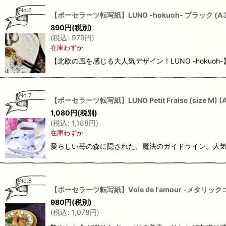
No.6
【ポーセラーツ転写紙】LUNO -hokuoh- ブラック
890
円
(税別)
(
税込
:
979
円
)
在庫わずか
【北欧の風を感じる大人気デザイン！LUNO -hokuoh-
No.7
【ポーセラーツ転写紙】LUNO Petit Fraise (size M)
1,080
円
(税別)
(
税込
:
1,188
円
)
在庫わずか
愛らしい苺の森に隠された、魔法のガイドライン。人気の北
No.8
【ポーセラーツ転写紙】Voie de l'amour -メタリック
980
円
(税別)
(
税込
:
1,078
円
)