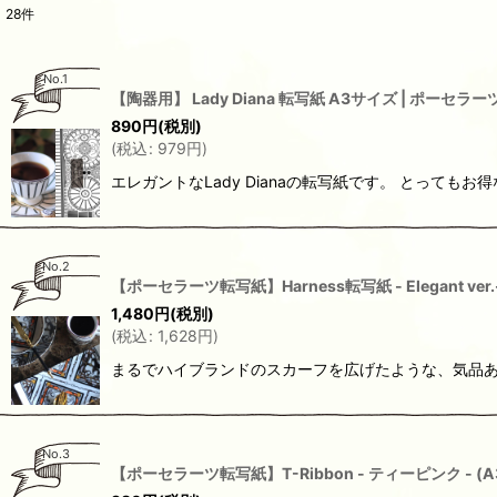
28
件
No.1
【陶器用】 Lady Diana 転写紙 A3サイズ | ポーセラ
890
円
(税別)
(
税込
:
979
円
)
エレガントなLady Dianaの転写紙です。 とって
No.2
【ポーセラーツ転写紙】Harness転写紙 - Elegant ve
1,480
円
(税別)
(
税込
:
1,628
円
)
まるでハイブランドのスカーフを広げたような、気品あふ
No.3
【ポーセラーツ転写紙】T-Ribbon - ティーピンク - 