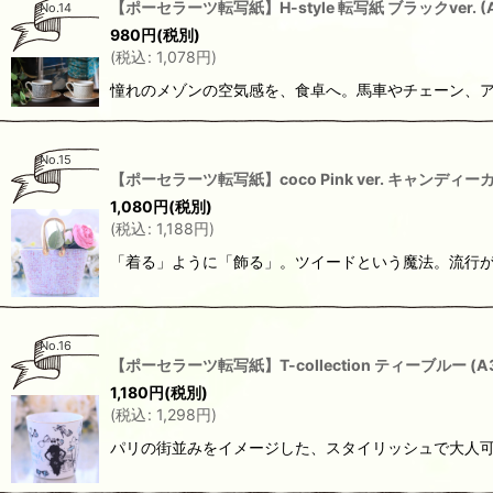
【ポーセラーツ転写紙】H-style 転写紙 ブラックver.
No.14
980
円
(税別)
(
税込
:
1,078
円
)
憧れのメゾンの空気感を、食卓へ。馬車やチェーン、アル
No.15
【ポーセラーツ転写紙】coco Pink ver. キャンデ
1,080
円
(税別)
(
税込
:
1,188
円
)
「着る」ように「飾る」。ツイードという魔法。流行が
No.16
【ポーセラーツ転写紙】T-collection ティーブルー 
1,180
円
(税別)
(
税込
:
1,298
円
)
パリの街並みをイメージした、スタイリッシュで大人可愛い