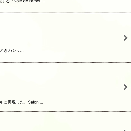
ie de l'amou…
、ひときわシッ…
再現した、Salon …