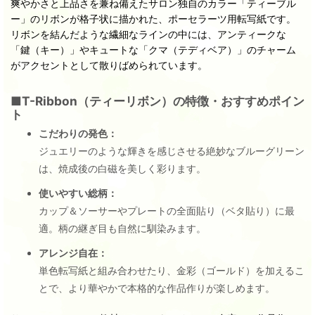
爽やかさと上品さを兼ね備えたサロン独自のカラー「ティーブル
ー」のリボンが格子状に描かれた、ポーセラーツ用転写紙です。
リボンを結んだような繊細なラインの中には、アンティークな
「鍵（キー）」やキュートな「クマ（テディベア）」のチャーム
がアクセントとして散りばめられています。
■T-Ribbon（ティーリボン）の特徴・おすすめポイン
ト
こだわりの発色：
ジュエリーのような輝きを感じさせる絶妙なブルーグリーン
は、焼成後の白磁を美しく彩ります。
使いやすい総柄：
カップ＆ソーサーやプレートの全面貼り（ベタ貼り）に最
適。柄の継ぎ目も自然に馴染みます。
アレンジ自在：
単色転写紙と組み合わせたり、金彩（ゴールド）を加えるこ
とで、より華やかで本格的な作品作りが楽しめます。