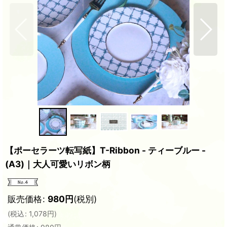
【ポーセラーツ転写紙】T-Ribbon - ティーブルー -
(A3)｜大人可愛いリボン柄
販売価格
:
980
円
(税別)
(
税込
:
1,078
円
)