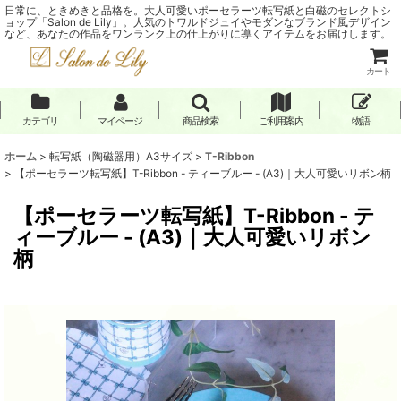
日常に、ときめきと品格を。大人可愛いポーセラーツ転写紙と白磁のセレクトシ
ョップ「Salon de Lily」。人気のトワルドジュイやモダンなブランド風デザイン
など、あなたの作品をワンランク上の仕上がりに導くアイテムをお届けします。
カート
カテゴリ
マイページ
商品検索
ご利用案内
物語
ホーム
>
転写紙（陶磁器用）A3サイズ
>
T-Ribbon
>
【ポーセラーツ転写紙】T-Ribbon - ティーブルー - (A3)｜大人可愛いリボン柄
【ポーセラーツ転写紙】T-Ribbon - テ
ィーブルー - (A3)｜大人可愛いリボン
柄