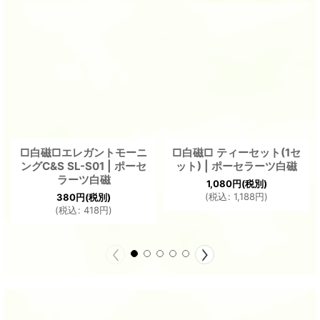
□白磁□エレガントモーニ
□白磁□ ティーセット(1セ
ングC&S SL-S01 | ポーセ
ット) | ポーセラーツ白磁
ラーツ白磁
1,080
円
(税別)
(
税込
:
1,188
円
)
380
円
(税別)
(
税込
:
418
円
)