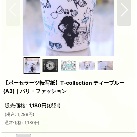
【ポーセラーツ転写紙】T-collection ティーブルー
(A3)｜パリ・ファッション
販売価格
:
1,180
円
(税別)
(
税込
:
1,298
円
)
通常価格
:
1,180
円