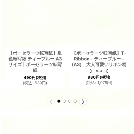
【ポーセラーツ転写紙】単
【ポーセラーツ転写紙】T-
色転写紙 ティーブルー A3
Ribbon - ティーブルー -
サイズ | ポーセラーツ転写
(A3)｜大人可愛いリボン柄
紙
980
円
(税別)
490
円
(税別)
(
税込
:
1,078
円
)
(
税込
:
539
円
)