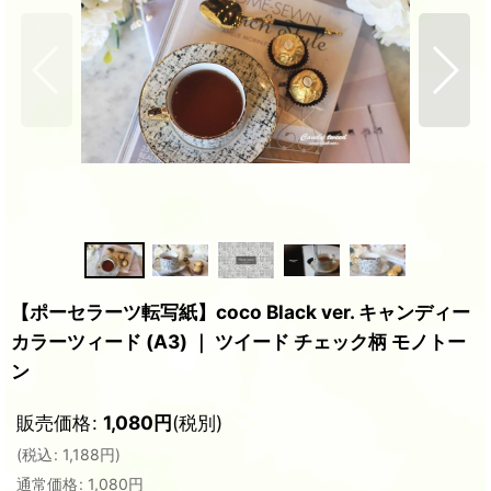
【ポーセラーツ転写紙】coco Black ver. キャンディー
カラーツィード (A3) ｜ ツイード チェック柄 モノトー
ン
販売価格
:
1,080
円
(税別)
(
税込
:
1,188
円
)
通常価格
:
1,080
円