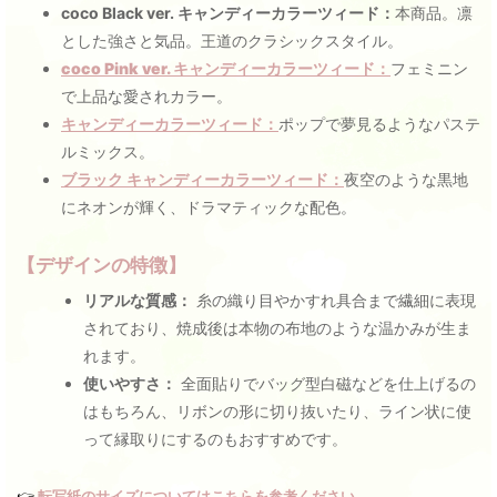
coco Black ver. キャンディーカラーツィード：
本商品。凛
とした強さと気品。王道のクラシックスタイル。
coco Pink ver. キャンディーカラーツィード：
フェミニン
で上品な愛されカラー。
キャンディーカラーツィード：
ポップで夢見るようなパステ
ルミックス。
ブラック キャンディーカラーツィード：
夜空のような黒地
にネオンが輝く、ドラマティックな配色。
【デザインの特徴】
リアルな質感：
糸の織り目やかすれ具合まで繊細に表現
されており、焼成後は本物の布地のような温かみが生ま
れます。
使いやすさ：
全面貼りでバッグ型白磁などを仕上げるの
はもちろん、リボンの形に切り抜いたり、ライン状に使
って縁取りにするのもおすすめです。
👉
転写紙のサイズについてはこちらを参考ください。