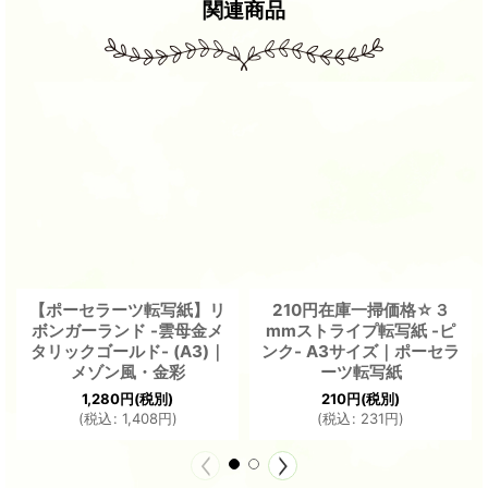
関連商品
【ポーセラーツ転写紙】リ
210円在庫一掃価格☆３
ボンガーランド -雲母金メ
mmストライプ転写紙 -ピ
タリックゴールド- (A3)｜
ンク- A3サイズ｜ポーセラ
メゾン風・金彩
ーツ転写紙
1,280
円
(税別)
210
円
(税別)
(
税込
:
1,408
円
)
(
税込
:
231
円
)