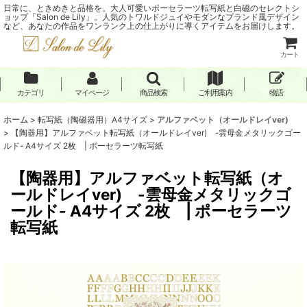
日常に、ときめきと品格を。大人可愛いポーセラーツ転写紙と白磁のセレクトシ
ョップ「Salon de Lily」。人気のトワルドジュイやモダンなブランド風デザイン
など、あなたの作品をワンランク上の仕上がりに導くアイテムをお届けします。
カート
カテゴリ
マイページ
商品検索
ご利用案内
物語
ホーム
>
転写紙（陶磁器用）A4サイズ
>
アルファベット（オールドレイver)
>
【陶器用】アルファベット転写紙（オールドレイver) -雲母金メタリックゴー
ルド- A4サイズ 2枚 | ポーセラーツ転写紙
【陶器用】アルファベット転写紙（オ
ールドレイver) -雲母金メタリックゴ
ールド- A4サイズ 2枚 | ポーセラーツ
転写紙