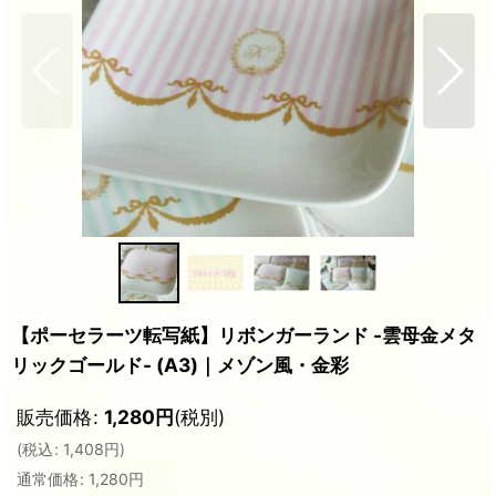
【ポーセラーツ転写紙】リボンガーランド -雲母金メタ
リックゴールド- (A3)｜メゾン風・金彩
販売価格
:
1,280
円
(税別)
(
税込
:
1,408
円
)
通常価格
:
1,280
円