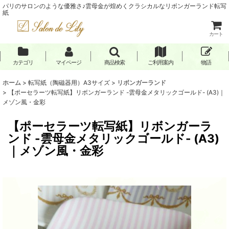
パリのサロンのような優雅さ♪雲母金が煌めくクラシカルなリボンガーランド転写
紙
カート
カテゴリ
マイページ
商品検索
ご利用案内
物語
ホーム
>
転写紙（陶磁器用）A3サイズ
>
リボンガーランド
>
【ポーセラーツ転写紙】リボンガーランド -雲母金メタリックゴールド- (A3)｜
メゾン風・金彩
【ポーセラーツ転写紙】リボンガーラ
ンド -雲母金メタリックゴールド- (A3)
｜メゾン風・金彩