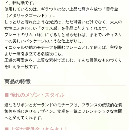
ド」転写紙です。
使用しているのは、ギラつきのない上品な輝きを放つ「雲母金
（メタリックゴールド）」。
しっとりと濡れたような光沢は、ただ可愛いだけでなく、大人の
女性にふさわしい「クラス感」を作品に与えてくれます。
プレートのリム（縁）にぐるりと巡らせれば、まるでパティスリ
ーの美しいパッケージのような仕上がりに。
イニシャルや他のモチーフを囲むフレームとして使えば、主役を
より一層引き立てる名脇役にも。
王道の可愛さを、上質な素材で楽しむ。そんな贅沢なものづくり
を叶える一枚です。
商品の特徴
■ 憧れのメゾン・スタイル
連なるリボンとガーランドのモチーフは、フランスの伝統的な装
飾美を感じさせるデザイン。食卓を一気にフレンチシックな空間
へと変えてくれます。
■ 上質な雲母金（きらきん）