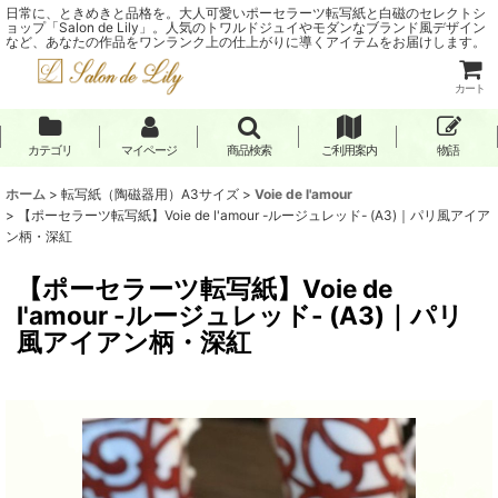
日常に、ときめきと品格を。大人可愛いポーセラーツ転写紙と白磁のセレクトシ
ョップ「Salon de Lily」。人気のトワルドジュイやモダンなブランド風デザイン
など、あなたの作品をワンランク上の仕上がりに導くアイテムをお届けします。
カート
カテゴリ
マイページ
商品検索
ご利用案内
物語
ホーム
>
転写紙（陶磁器用）A3サイズ
>
Voie de l'amour
>
【ポーセラーツ転写紙】Voie de l'amour -ルージュレッド- (A3)｜パリ風アイア
ン柄・深紅
【ポーセラーツ転写紙】Voie de
l'amour -ルージュレッド- (A3)｜パリ
風アイアン柄・深紅