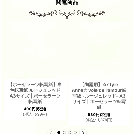
関連商品
【ポーセラーツ転写紙】単
【陶器用】☆style
色転写紙 ルージュレッド
Anne☆Voie de l'amour転
A3サイズ | ポーセラーツ
写紙 -ルージュレッド- A3
転写紙
サイズ | ポーセラーツ転写
紙
490
円
(税別)
(
税込
:
539
円
)
980
円
(税別)
(
税込
:
1,078
円
)