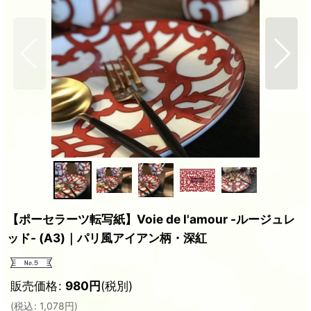
【ポーセラーツ転写紙】Voie de l'amour -ルージュレ
ッド- (A3)｜パリ風アイアン柄・深紅
販売価格
:
980
円
(税別)
(
税込
:
1,078
円
)