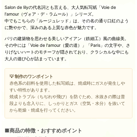
Salon de lilyの代名詞とも言える、大人気転写紙「Voie de
l'amour（ヴォア・デ・ラムール）」シリーズ。
中でもこちらの「ルージュレッド」は、その名の通り口紅のよう
に艶やかで、深みのある上質な赤色が魅力です。
パリの建築物を思わせる美しいアイアン（鉄細工）風の曲線美。
その中には「Voie de l'amour（愛の道）」「Paris」の文字や、さ
りげないハートのモチーフが隠されており、クラシカルな中にも
大人の遊び心が詰まっています。
💡 制作のワンポイント
赤色系の顔料を使用した転写紙は、焼成時にガスが発生しや
すい特性があります。
焼成トラブル（ちぢれや飛び）を防ぐため、水抜きの際は普
段よりも念入りに、しっかりとガス（空気・水分）を抜いて
から乾燥・焼成を行ってください。
■商品の特徴・おすすめポイント