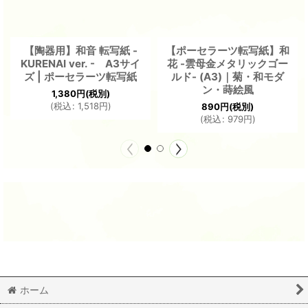
【陶器用】和音 転写紙 -
【ポーセラーツ転写紙】和
KURENAI ver. - A3サイ
花 -雲母金メタリックゴー
ズ | ポーセラーツ転写紙
ルド- (A3)｜菊・和モダ
ン・蒔絵風
1,380
円
(税別)
(
税込
:
1,518
円
)
890
円
(税別)
(
税込
:
979
円
)
ホーム