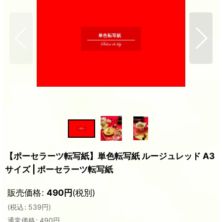
【ポーセラーツ転写紙】単色転写紙 ルージュレッド A3
サイズ | ポーセラーツ転写紙
販売価格
:
490
円
(税別)
(
税込
:
539
円
)
通常価格
:
490
円