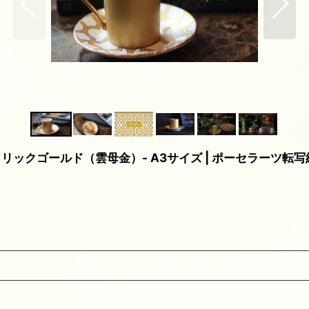
紙 -メタリックゴールド（雲母金）- A3サイズ | ポーセラーツ転写