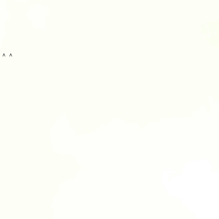
と
す＾＾