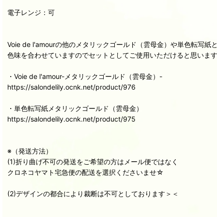
電子レンジ：可
Voie de l'amourの他のメタリックゴールド（雲母金）や単色転写紙
色味を合わせていますのでセットとしてご使用いただけると思いま
・Voie de l'amour-メタリックゴールド（雲母金）-
https://salondelily.ocnk.net/product/976
・単色転写紙メタリックゴールド（雲母金）
https://salondelily.ocnk.net/product/975
※（発送方法）
(1)折り曲げ不可の発送をご希望の方はメール便ではなく
クロネコヤマト宅急便の配送を選択くださいませ☆
(2)デザインの都合により裁断は不可としております＞＜