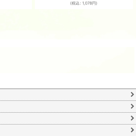
(
税込
:
1,078
円
)