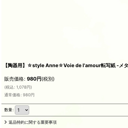
【陶器用】☆style Anne☆Voie de l'amour転写
販売価格
:
980
円
(税別)
(
税込
:
1,078
円
)
通常価格
:
980
円
数量
:
返品特約に関する重要事項