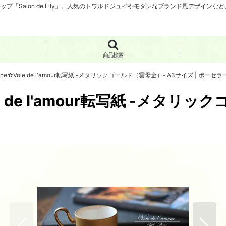
「Salon de Lily」。人気のトワルドジュイやモダンなブランド風デザイン
商品検索
nne☆Voie de l'amour転写紙 -メタリックゴールド（雲母金）- A3サイズ | ポー
ie de l'amour転写紙 -メタリ