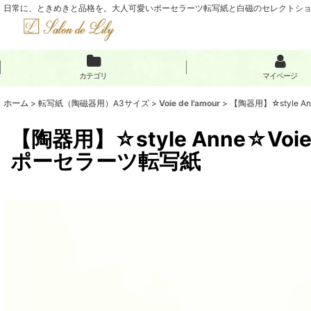
日常に、ときめきと品格を。大人可愛いポーセラーツ転写紙と白磁のセレクトショップ
カテゴリ
マイページ
ホーム
>
転写紙（陶磁器用）A3サイズ
>
Voie de l'amour
>
【陶器用】☆style A
【陶器用】☆style Anne☆Vo
ポーセラーツ転写紙