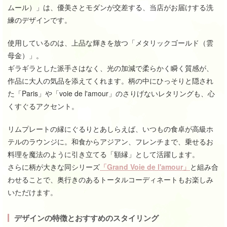
ムール）」は、優美さとモダンが交差する、当店がお届けする洗
練のデザインです。
使用しているのは、上品な輝きを放つ「メタリックゴールド（雲
母金）」。
ギラギラとした派手さはなく、光の加減で柔らかく瞬く質感が、
作品に大人の気品を添えてくれます。柄の中にひっそりと隠され
た「Paris」や「voie de l'amour」のさりげないレタリングも、心
くすぐるアクセント。
リムプレートの縁にぐるりとあしらえば、いつもの食卓が高級ホ
テルのラウンジに。和食からアジアン、フレンチまで、乗せるお
料理を魔法のように引き立てる「額縁」として活躍します。
さらに柄が大きな同シリーズ
「Grand Voie de l'amour」
と組み合
わせることで、奥行きのあるトータルコーディネートもお楽しみ
いただけます。
デザインの特徴とおすすめのスタイリング