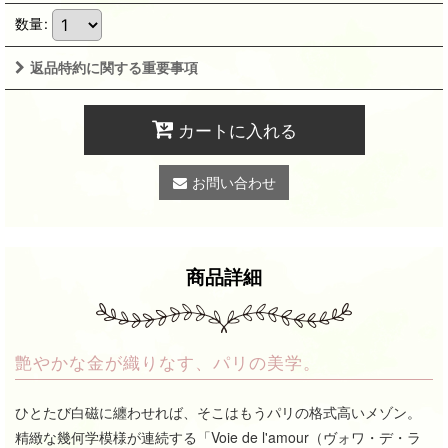
数量
:
返品特約に関する重要事項
カートに入れる
お問い合わせ
商品詳細
艶やかな金が織りなす、パリの美学。
ひとたび白磁に纏わせれば、そこはもうパリの格式高いメゾン。
精緻な幾何学模様が連続する「Voie de l'amour（ヴォワ・デ・ラ