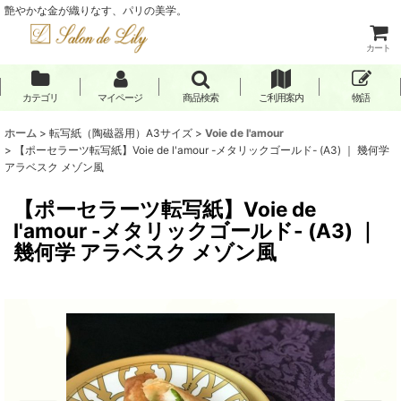
艶やかな金が織りなす、パリの美学。
カート
カテゴリ
マイページ
商品検索
ご利用案内
物語
ホーム
>
転写紙（陶磁器用）A3サイズ
>
Voie de l'amour
>
【ポーセラーツ転写紙】Voie de l'amour -メタリックゴールド- (A3) ｜ 幾何学
アラベスク メゾン風
【ポーセラーツ転写紙】Voie de
l'amour -メタリックゴールド- (A3) ｜
幾何学 アラベスク メゾン風