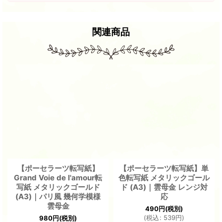
関連商品
【ポーセラーツ転写紙】
【ポーセラーツ転写紙】単
Grand Voie de l'amour転
色転写紙 メタリックゴール
写紙 メタリックゴールド
ド (A3)｜雲母金 レンジ対
(A3)｜パリ風 幾何学模様
応
雲母金
490
円
(税別)
(
税込
:
539
円
)
980
円
(税別)