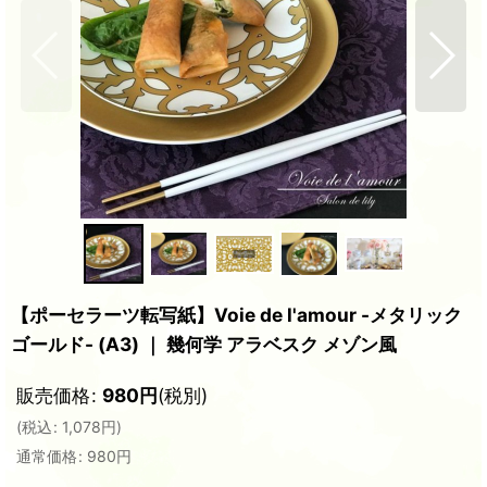
【ポーセラーツ転写紙】Voie de l'amour -メタリック
ゴールド- (A3) ｜ 幾何学 アラベスク メゾン風
販売価格
:
980
円
(税別)
(
税込
:
1,078
円
)
通常価格
:
980
円