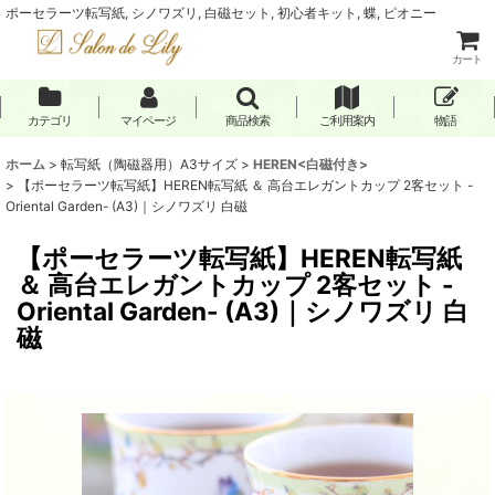
ポーセラーツ転写紙, シノワズリ, 白磁セット, 初心者キット, 蝶, ピオニー
カート
カテゴリ
マイページ
商品検索
ご利用案内
物語
ホーム
>
転写紙（陶磁器用）A3サイズ
>
HEREN<白磁付き>
>
【ポーセラーツ転写紙】HEREN転写紙 ＆ 高台エレガントカップ 2客セット -
Oriental Garden- (A3)｜シノワズリ 白磁
【ポーセラーツ転写紙】HEREN転写紙
＆ 高台エレガントカップ 2客セット -
Oriental Garden- (A3)｜シノワズリ 白
磁