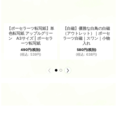
【ポーセラーツ転写紙】単
【白磁】優雅な白鳥の白磁
色転写紙 アップルグリー
（アウトレット）｜ポーセ
ン A3サイズ | ポーセラ
ラーツ白磁｜スワン｜小物
ーツ転写紙
入れ
490
円
(税別)
580
円
(税別)
(
税込
:
539
円
)
(
税込
:
638
円
)