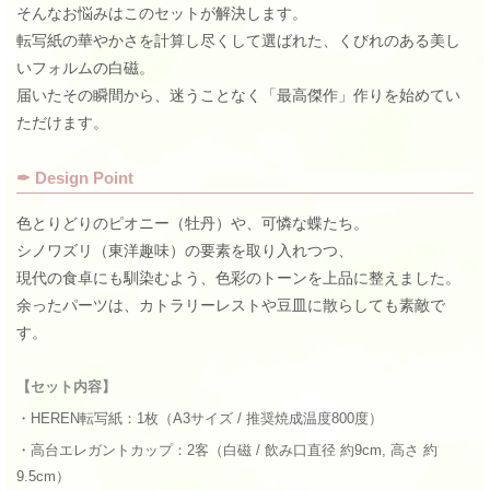
そんなお悩みはこのセットが解決します。
転写紙の華やかさを計算し尽くして選ばれた、くびれのある美し
いフォルムの白磁。
届いたその瞬間から、迷うことなく「最高傑作」作りを始めてい
ただけます。
✒︎ Design Point
色とりどりのピオニー（牡丹）や、可憐な蝶たち。
シノワズリ（東洋趣味）の要素を取り入れつつ、
現代の食卓にも馴染むよう、色彩のトーンを上品に整えました。
余ったパーツは、カトラリーレストや豆皿に散らしても素敵で
す。
【セット内容】
・HEREN転写紙：1枚（A3サイズ / 推奨焼成温度800度）
・高台エレガントカップ：2客（白磁 / 飲み口直径 約9cm, 高さ 約
9.5cm）