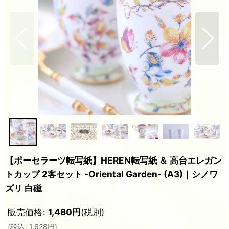
【ポーセラーツ転写紙】HEREN転写紙 ＆ 高台エレガン
トカップ 2客セット -Oriental Garden- (A3)｜シノワ
ズリ 白磁
販売価格
:
1,480
円
(税別)
(
税込
:
1,628
円
)