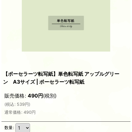
【ポーセラーツ転写紙】単色転写紙 アップルグリー
ン A3サイズ | ポーセラーツ転写紙
販売価格
:
490
円
(税別)
(
税込
:
539
円
)
通常価格
:
490
円
数量
: