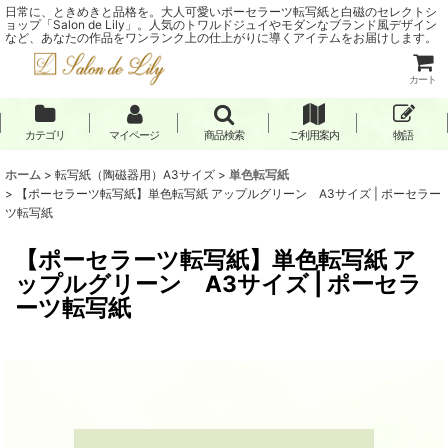
日常に、ときめきと品格を。大人可愛いポーセラーツ転写紙と白磁のセレクトシ
ョップ「Salon de Lily」。人気のトワルドジュイやモダンなブランド風デザイン
など、あなたの作品をワンランク上の仕上がりに導くアイテムをお届けします。
カート
カテゴリ
マイページ
商品検索
ご利用案内
物語
ホーム
>
転写紙（陶磁器用）A3サイズ
>
単色転写紙
>
【ポーセラーツ転写紙】単色転写紙 アップルグリーン A3サイズ | ポーセラー
ツ転写紙
【ポーセラーツ転写紙】単色転写紙 ア
ップルグリーン A3サイズ | ポーセラ
ーツ転写紙