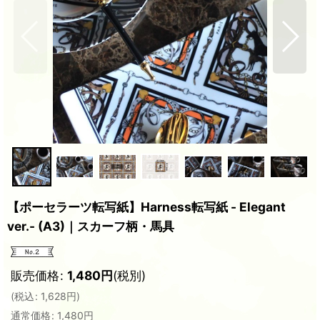
【ポーセラーツ転写紙】Harness転写紙 - Elegant
ver.- (A3)｜スカーフ柄・馬具
販売価格
:
1,480
円
(税別)
(
税込
:
1,628
円
)
通常価格
:
1,480
円