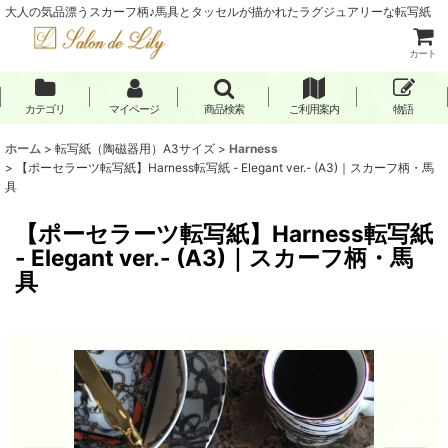
大人の気品漂うスカーフ柄♪馬具とタッセルが描かれたラグジュアリーな転写紙
カート
カテゴリ
マイページ
商品検索
ご利用案内
物語
ホーム
>
転写紙（陶磁器用）A3サイズ
>
Harness
>
【ポーセラーツ転写紙】Harness転写紙 - Elegant ver.- (A3)｜スカーフ柄・馬
具
【ポーセラーツ転写紙】Harness転写紙
- Elegant ver.- (A3)｜スカーフ柄・馬
具