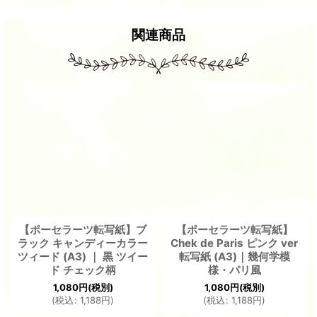
関連商品
【ポーセラーツ転写紙】ブ
【ポーセラーツ転写紙】
ラック キャンディーカラー
Chek de Paris ピンク ver
ツィード (A3) ｜ 黒 ツイー
転写紙 (A3)｜幾何学模
ド チェック柄
様・パリ風
1,080
円
(税別)
1,080
円
(税別)
(
税込
:
1,188
円
)
(
税込
:
1,188
円
)