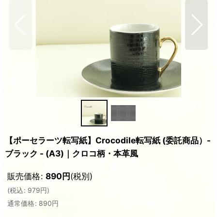
【ポーセラーツ転写紙】Crocodile転写紙 (委託商品）-
ブラック - (A3)｜クロコ柄・本革風
販売価格
:
890
円
(税別)
(
税込
:
979
円
)
通常価格
:
890
円