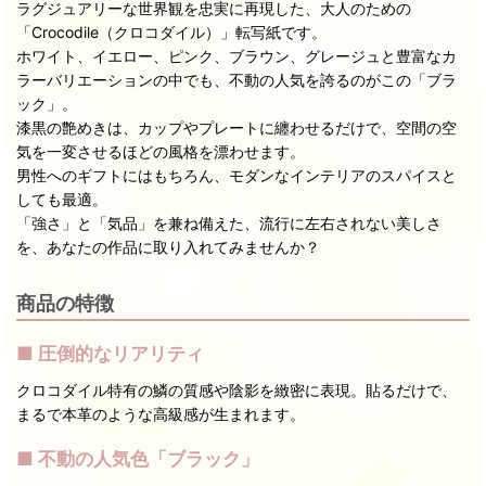
ラグジュアリーな世界観を忠実に再現した、大人のための
「Crocodile（クロコダイル）」転写紙です。
ホワイト、イエロー、ピンク、ブラウン、グレージュと豊富なカ
ラーバリエーションの中でも、不動の人気を誇るのがこの「ブラ
ック」。
漆黒の艶めきは、カップやプレートに纏わせるだけで、空間の空
気を一変させるほどの風格を漂わせます。
男性へのギフトにはもちろん、モダンなインテリアのスパイスと
しても最適。
「強さ」と「気品」を兼ね備えた、流行に左右されない美しさ
を、あなたの作品に取り入れてみませんか？
商品の特徴
■ 圧倒的なリアリティ
クロコダイル特有の鱗の質感や陰影を緻密に表現。貼るだけで、
まるで本革のような高級感が生まれます。
■ 不動の人気色「ブラック」