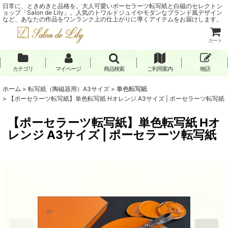
日常に、ときめきと品格を。大人可愛いポーセラーツ転写紙と白磁のセレクトシ
ョップ「Salon de Lily」。人気のトワルドジュイやモダンなブランド風デザイン
など、あなたの作品をワンランク上の仕上がりに導くアイテムをお届けします。
カート
カテゴリ
マイページ
商品検索
ご利用案内
物語
ホーム
>
転写紙（陶磁器用）A3サイズ
>
単色転写紙
>
【ポーセラーツ転写紙】単色転写紙 Hオレンジ A3サイズ | ポーセラーツ転写紙
【ポーセラーツ転写紙】単色転写紙 Hオ
レンジ A3サイズ | ポーセラーツ転写紙