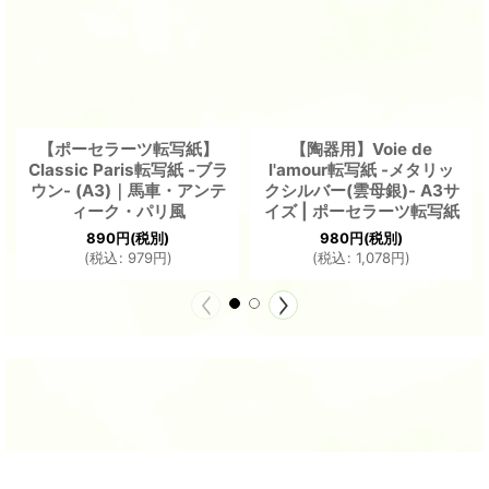
【ポーセラーツ転写紙】
【陶器用】Voie de
Classic Paris転写紙 -ブラ
l'amour転写紙 -メタリッ
ウン- (A3)｜馬車・アンテ
クシルバー(雲母銀)- A3サ
ィーク・パリ風
イズ | ポーセラーツ転写紙
890
円
(税別)
980
円
(税別)
(
税込
:
979
円
)
(
税込
:
1,078
円
)