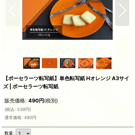
【ポーセラーツ転写紙】単色転写紙 Hオレンジ A3サイ
ズ | ポーセラーツ転写紙
販売価格
:
490
円
(税別)
(
税込
:
539
円
)
通常価格
:
490
円
数量
: