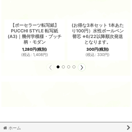
【ポーセラーツ転写紙】
(お得な3本セット 1本あた
PUCCHI STYLE 転写紙
り100円）水性ボールペン
(A3)｜幾何学模様・プッチ
替芯 ※6/22以降順次発送
柄・モダン
となります。
1,280
円
(税別)
300
円
(税別)
(
税込
:
1,408
円
)
(
税込
:
330
円
)
ホーム