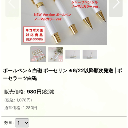
ボールペン☆白磁 ポーセリン ※6/22以降順次発送 | ポ
ーセラーツ白磁
販売価格
:
980
円
(税別)
(
税込
:
1,078
円
)
通常価格
:
1,280
円
数量
: