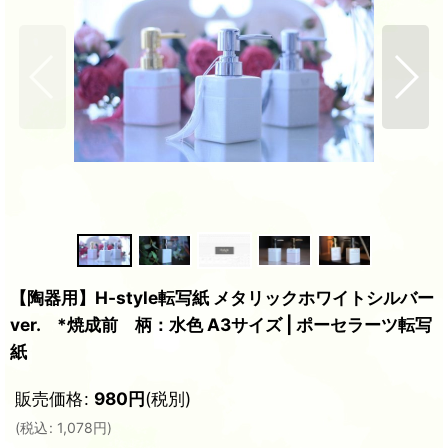
【陶器用】H-style転写紙 メタリックホワイトシルバー
ver. *焼成前 柄：水色 A3サイズ | ポーセラーツ転写
紙
販売価格
:
980
円
(税別)
(
税込
:
1,078
円
)