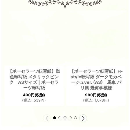
【ポーセラーツ転写紙】単
【ポーセラーツ転写紙】H-
色転写紙 メタリックピン
style転写紙 ダークモカベ
ク A3サイズ | ポーセラ
ージュver. (A3)｜馬車 パ
ーツ転写紙
リ風 幾何学模様
490
円
(税別)
980
円
(税別)
(
税込
:
539
円
)
(
税込
:
1,078
円
)