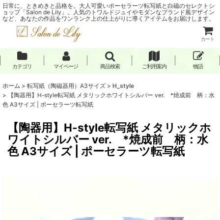
日常に、ときめきと品格を。大人可愛いポーセラーツ転写紙と白磁のセレクトシ
ョップ「Salon de Lily」。人気のトワルドジュイやモダンなブランド風デザイン
など、あなたの作品をワンランク上の仕上がりに導くアイテムをお届けします。
カート
カテゴリ
マイページ
商品検索
ご利用案内
物語
ホーム
>
転写紙（陶磁器用）A3サイズ
>
H_style
>
【陶器用】H-style転写紙 メタリックホワイトシルバー ver. *焼成前 柄：水
色 A3サイズ | ポーセラーツ転写紙
【陶器用】H-style転写紙 メタリックホ
ワイトシルバー ver. *焼成前 柄：水
色 A3サイズ | ポーセラーツ転写紙