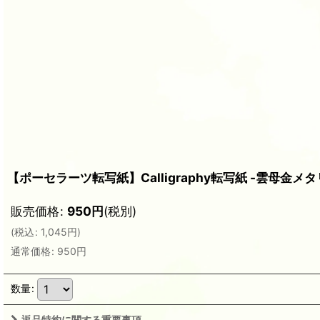
【ポーセラーツ転写紙】Calligraphy転写紙 -雲母金メ
販売価格
:
950
円
(税別)
(
税込
:
1,045
円
)
通常価格
:
950
円
数量
:
返品特約に関する重要事項