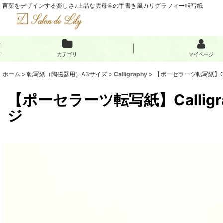
言葉をデザインする楽しさ♪上品な雲母金の手書き風カリグラフィー転写紙
カテゴリ
マイページ
ホーム
>
転写紙（陶磁器用）A3サイズ
>
Calligraphy
>
【ポーセラーツ転写紙】Cal
【ポーセラーツ転写紙】Callig
ジ