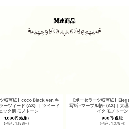
関連商品
写紙】coco Black ver. キ
【ポーセラーツ転写紙】Elegant
ーツィード (A3) ｜ ツイード
写紙 -マーブル柄- (A3)｜大
ェック柄 モノトーン
イク モノトーン
1,080
円
(税別)
980
円
(税別)
(
税込
:
1,188
円
)
(
税込
:
1,078
円
)