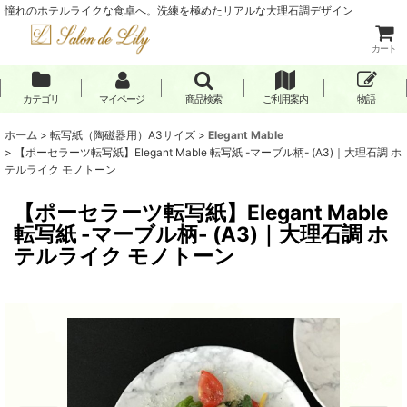
憧れのホテルライクな食卓へ。洗練を極めたリアルな大理石調デザイン
カート
カテゴリ
マイページ
商品検索
ご利用案内
物語
ホーム
>
転写紙（陶磁器用）A3サイズ
>
Elegant Mable
>
【ポーセラーツ転写紙】Elegant Mable 転写紙 -マーブル柄- (A3)｜大理石調 ホ
テルライク モノトーン
【ポーセラーツ転写紙】Elegant Mable
転写紙 -マーブル柄- (A3)｜大理石調 ホ
テルライク モノトーン