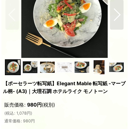
【ポーセラーツ転写紙】Elegant Mable 転写紙 -マーブ
ル柄- (A3)｜大理石調 ホテルライク モノトーン
販売価格
:
980
円
(税別)
(
税込
:
1,078
円
)
通常価格
:
980
円